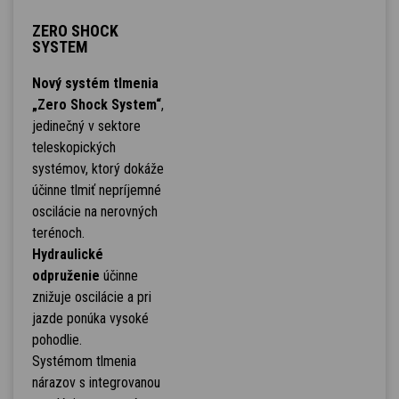
ZERO SHOCK
SYSTEM
Nový systém tlmenia
„Zero Shock System“
,
jedinečný v sektore
teleskopických
systémov, ktorý dokáže
účinne tlmiť nepríjemné
oscilácie na nerovných
terénoch.
Hydraulické
odpruženie
účinne
znižuje oscilácie a pri
jazde ponúka vysoké
pohodlie.
Systémom tlmenia
nárazov s integrovanou