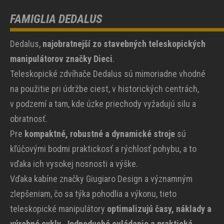
FAMIGLIA DEDALUS
Dedalus,
najobratnejší zo stavebných teleskopických
manipulátorov značky Dieci
.
Teleskopické zdvíhače Dedalus sú mimoriadne vhodné
na použitie pri údržbe ciest, v historických centrách,
v podzemí a tam, kde úzke priechody vyžadujú silu a
obratnosť.
Pre
kompaktné, robustné a dynamické stroje
sú
kľúčovými bodmi praktickosť a rýchlosť pohybu, a to
vďaka ich vysokej nosnosti a výške.
Vďaka kabíne značky Giugiaro Design a významným
zlepšeniam, čo sa týka pohodlia a výkonu, tieto
teleskopické manipulátory
optimalizujú časy, náklady a
výrobné cykly
.
Jednoduché ovládanie a praktická