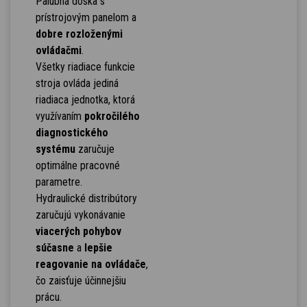
Palubná doska s
prístrojovým panelom a
dobre rozloženými
ovládačmi
.
Všetky riadiace funkcie
stroja ovláda jediná
riadiaca jednotka, ktorá
využívaním
pokročilého
diagnostického
systému
zaručuje
optimálne pracovné
parametre.
Hydraulické distribútory
zaručujú vykonávanie
viacerých pohybov
súčasne
a
lepšie
reagovanie na ovládače
,
čo zaisťuje účinnejšiu
prácu.