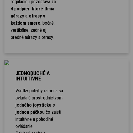
reguláciou pozostáva zo
4 podpier, ktoré tlmia
nárazy a otrasy v
každom smere
: bočné,
vertikálne, zadné aj
predné nárazy a otrasy.
JEDNODUCHÉ A
INTUITÍVNE
Všetky pohyby ramena sa
ovládajú prostredníctvom
jedného joysticku s
jednou páčkou
čo zaistí
intuitívne a pohodlné
ovládanie.