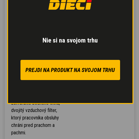
ramene, nastaviteľné a
elektricky vyhrievané
spätné zrkadlá a tri
bezdrôtové telekamery,
ktoré monitorujú aj úplne
Nie si na svojom trhu
schované kúty.
Optimalizovaná
klimatizácia
so 6 otvormi
prívodu vzduchu, ktoré
PREJDI NA PRODUKT NA SVOJOM TRHU
zaisťujú rýchle odrosenie
skiel, otváracie zadné
okno a strecha,
integrované elektrické
zatváranie bočného okna,
dvojitý vzduchový filter,
ktorý pracovníka obsluhy
chráni pred prachom a
pachmi.