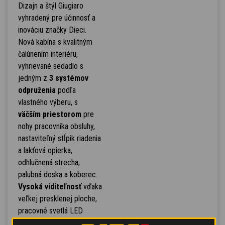
Dizajn a štýl Giugiaro
vyhradený pre účinnosť a
inováciu značky Dieci.
Nová kabína s kvalitným
čalúnením interiéru,
vyhrievané sedadlo s
jedným z
3 systémov
odpruženia
podľa
vlastného výberu, s
väčším priestorom
pre
nohy pracovníka obsluhy,
nastaviteľný stĺpik riadenia
a lakťová opierka,
odhlučnená strecha,
palubná doska a koberec.
Vysoká viditeľnosť
vďaka
veľkej presklenej ploche,
pracovné svetlá LED
kabíny, na obvode a na