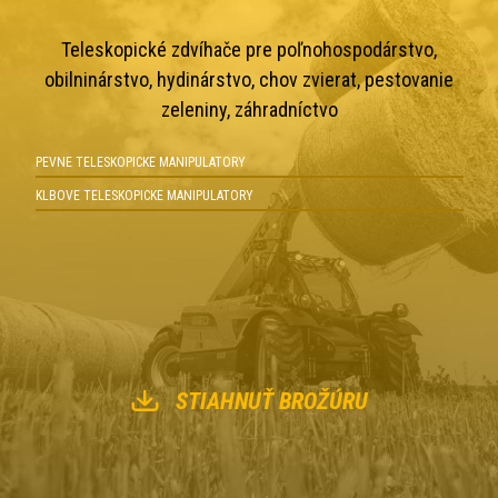
Teleskopické zdvíhače pre poľnohospodárstvo,
obilninárstvo, hydinárstvo, chov zvierat, pestovanie
zeleniny, záhradníctvo
PEVNE TELESKOPICKE MANIPULATORY
KLBOVE TELESKOPICKE MANIPULATORY
STIAHNUŤ BROŽÚRU