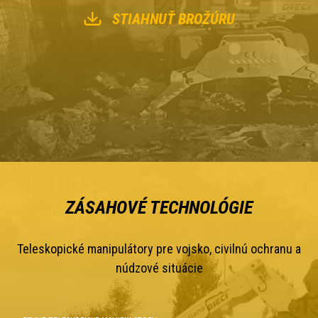
STIAHNUŤ BROŽÚRU
ZÁSAHOVÉ TECHNOLÓGIE
Teleskopické manipulátory pre vojsko, civilnú ochranu a
núdzové situácie