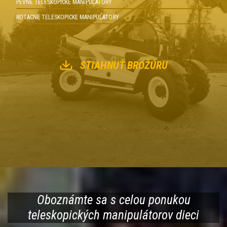
PEVNE TELESKOPICKE MANIPULATORY
ROTACNE TELESKOPICKE MANIPULATORY
STIAHNUŤ BROŽÚRU
Oboznámte sa s celou ponukou
teleskopických manipulátorov dieci