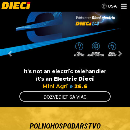
USA
Previous
Nex
It's not an electric telehandler
it's an
Electric Dieci
Mini Agri
e
26.6
DOZVEDIET SA VIAC
POLNOHOSPODARSTVO