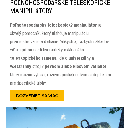
POĽNOHOSPODáRSKE TELESKOPICKÉ
MANIPULáTORY
Poľnohospodársky teleskopický manipulátor
je
skvelý pomocník, ktorý uľahčuje manipuláciu,
premiestňovanie a dvíhanie ľahkých aj ťažkých nákladov
vďaka prítomnosti hydraulicky ovládaného
teleskopického ramena
. Ide o
univerzálny a
všestranný
stroj v
pevnom alebo kĺbovom variante
,
ktorý možno vybaviť rôznym príslušenstvom a doplnkami
pre špecifické úlohy.