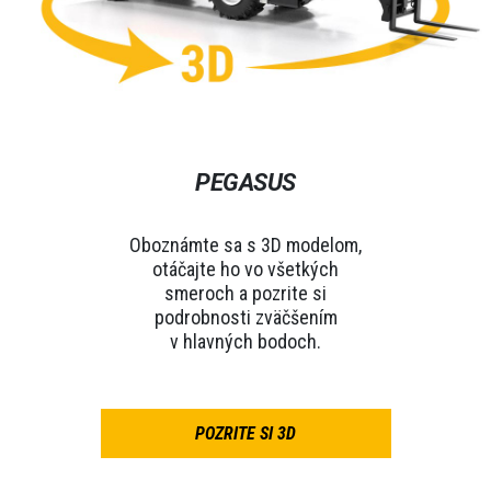
PEGASUS
Oboznámte sa s 3D modelom,
otáčajte ho vo všetkých
smeroch a pozrite si
podrobnosti zväčšením
v hlavných bodoch.
POZRITE SI 3D