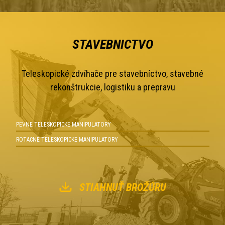
STAVEBNICTVO
Teleskopické zdvíhače pre stavebníctvo, stavebné
rekonštrukcie, logistiku a prepravu
PEVNE TELESKOPICKE MANIPULATORY
ROTACNE TELESKOPICKE MANIPULATORY
STIAHNUŤ BROŽÚRU