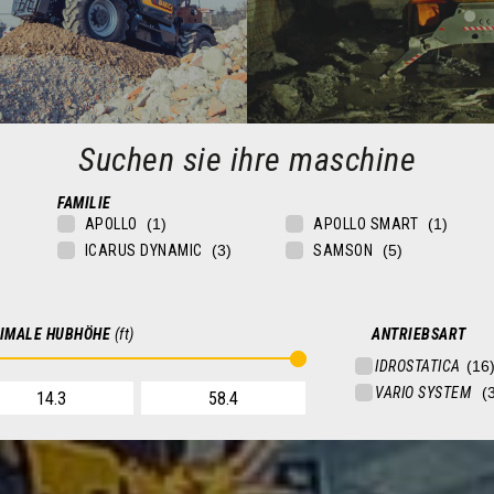
Suchen sie ihre maschine
FAMILIE
BAUSEKTOR
MINING
APOLLO
APOLLO SMART
plader für den Bausektor,
Teleskoplader für steinbrüche u
ICARUS DYNAMIC
SAMSON
men, Logistik und Transport
MEHR ERFAHREN
MEHR ERFAHREN
IMALE HUBHÖHE
(ft)
ANTRIEBSART
SIE IHRE MASCHINE
SUCHEN SIE IHRE MASCHINE
V
IDROSTATICA
KOPLADER
STARRE TELESKOPLADER
VARIO SYSTEM
ESKOPLADER
DREHBARE TELESKOPLADER