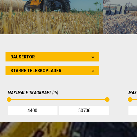
LANDWIRTSSCHAFT
Teleskoplader für Landwirtschaft,
Telesko
Getreideanbau, Mischkulturen, Tierhaltung,
Umbaumaßnah
Gemüseanbau, Gärtnereien
MEHR ERFAHREN
MAXIMALE TRAGKRAFT
(lb)
MAX
SUCHEN SIE IHRE MASCHINE
SUCHEN 
V
STARRE TELESKOPLADER
STARRE TELES
TELESKOPRADLADER
DREHBARE TEL