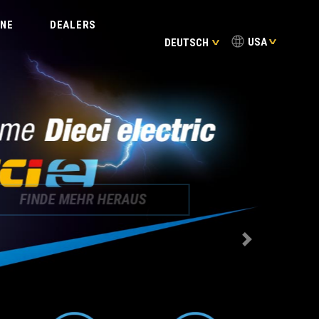
INE
DEALERS
USA
DEUTSCH
FINDE MEHR HERAUS
Next