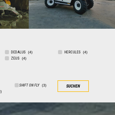
EMERGENCY
DEDALUS
HERCULES
nd bergwerke
Teleskoplader für das militär, den
ZEUS
katastrophenschutz und für rettungseinsätze
MEHR ERFAHREN
SUCHEN SIE IHRE MASCHINE
V
V
SHIFT ON FLY
SUCHEN
STARRE TELESKOPLADER
DREHBARE TELESKOPLADER