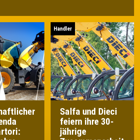
Handler
aftlicher
Salfa und Dieci
ienda
feiern ihre 30-
rtori:
jährige