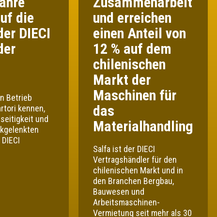
ahre
Zusammenarbeit
uf die
und erreichen
der DIECI
einen Anteil von
der
12 % auf dem
chilenischen
Markt der
Maschinen für
n Betrieb
das
rtori kennen,
lseitigkeit und
Materialhandling
ckgelenkten
 DIECI
Salfa ist der DIECI
Vertragshändler für den
chilenischen Markt und in
den Branchen Bergbau,
Bauwesen und
Arbeitsmaschinen-
Vermietung seit mehr als 30