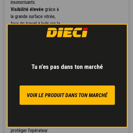
insonorisants.
Visibilité élevée
grâce à
la grande surface vitrée,
feux de travail à leds sur la
cabine, le contour et le
bras, rétroviseurs
électriques orientables et
chauffés, et trois caméras
sans fil qui scrutent le
Tu n’es pas dans ton marché
moindre recoin.
Climatisation
perfectionnée,
avec 6
aérateurs pour accélérer
VOIR LE PRODUIT DANS TON MARCHÉ
le désembuage, vitre
arrière et toit ouvrants,
lève-vitre latéral
électrique intégré, double
filtre à air servant à
protéger l’opérateur