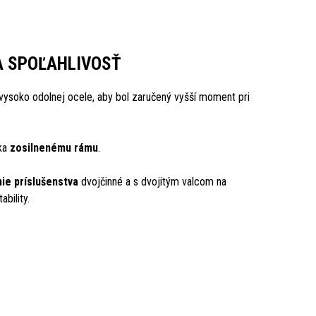
A SPOĽAHLIVOSŤ
vysoko odolnej ocele, aby bol zaručený vyšší moment pri
aka
zosilnenému rámu
.
ie príslušenstva
dvojčinné a s dvojitým valcom na
ability.