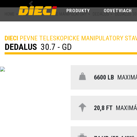
Previous
PRODUKTY
ODVETVIACH
HOME
>
PEVNE TELESKOPICKE MANIPULATORY
>
DEDALUS
>
DEDALUS 30.
DIECI
PEVNE TELESKOPICKE MANIPULATORY STA
DEDALUS
30.7 - GD
6600 LB
MAXIMÁ
20,8 FT
MAXIMÁL