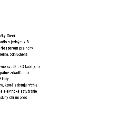
čky Dieci.
edadlo s jedným z
3
priestorom
pre nohy
pierka, odhlučnená
vné svetlá LED kabíny, na
ätné zrkadlá a tri
 kúty.
u, ktoré zaisťujú rýchle
né elektrické zatváranie
sluhy chráni pred