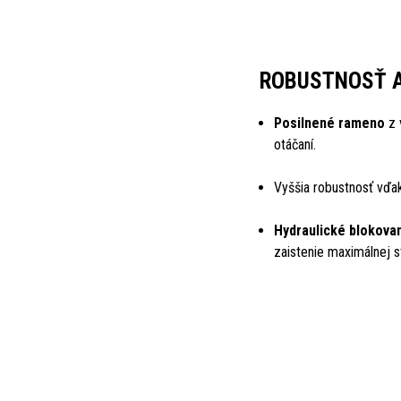
ROBUSTNOSŤ 
Posilnené rameno
z 
otáčaní.
Vyššia robustnosť vď
Hydraulické blokovan
zaistenie maximálnej st