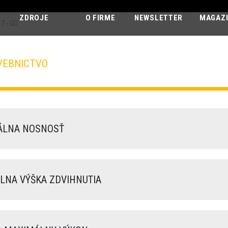
ZDROJE
O FIRME
NEWSLETTER
MAGAZ
7 - GD
VEBNICTVO
DEDALUS
30.7 - GD
LNA NOSNOSŤ
NA VÝŠKA ZDVIHNUTIA