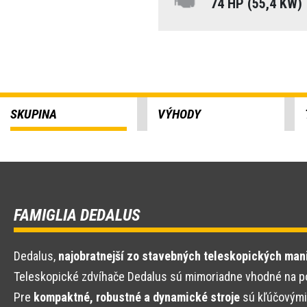
74 HP (55,4 KW)
SKUPINA
VÝHODY
FAMIGLIA DEDALUS
Dedalus,
najobratnejší zo stavebných teleskopických man
Teleskopické zdvíhače Dedalus sú mimoriadne vhodné na použ
Pre
kompaktné, robustné a dynamické stroje
sú kľúčovými 