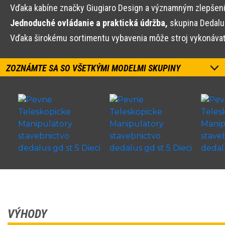
Vďaka kabíne značky Giugiaro Design a významným zlepšenia
Jednoduché ovládanie a praktická údržba,
skupina Dedalus
Vďaka širokému sortimentu vybavenia môže stroj vykonávať
ZOZNÁMTE SA SO VŠETKÝMI MODELMI SKUPINY
VÝHODY