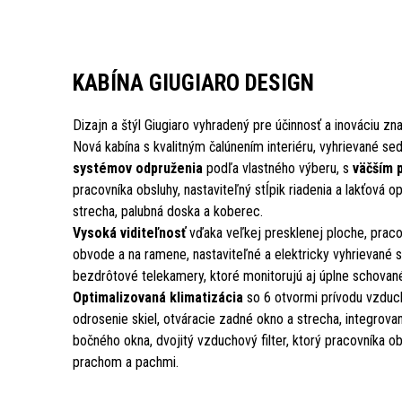
KABÍNA GIUGIARO DESIGN
Dizajn a štýl Giugiaro vyhradený pre účinnosť a inováciu zna
Nová kabína s kvalitným čalúnením interiéru, vyhrievané s
systémov odpruženia
podľa vlastného výberu, s
väčším 
pracovníka obsluhy, nastaviteľný stĺpik riadenia a lakťová o
strecha, palubná doska a koberec.
Vysoká viditeľnosť
vďaka veľkej presklenej ploche, praco
obvode a na ramene, nastaviteľné a elektricky vyhrievané sp
bezdrôtové telekamery, ktoré monitorujú aj úplne schované
Optimalizovaná klimatizácia
so 6 otvormi prívodu vzduch
odrosenie skiel, otváracie zadné okno a strecha, integrova
bočného okna, dvojitý vzduchový filter, ktorý pracovníka ob
prachom a pachmi.