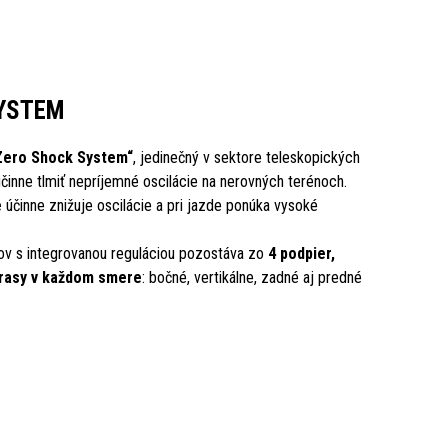
YSTEM
Zero Shock System“
, jedinečný v sektore teleskopických
činne tlmiť nepríjemné oscilácie na nerovných terénoch.
e
účinne znižuje oscilácie a pri jazde ponúka vysoké
v s integrovanou reguláciou pozostáva zo
4 podpier,
trasy v každom smere
: bočné, vertikálne, zadné aj predné