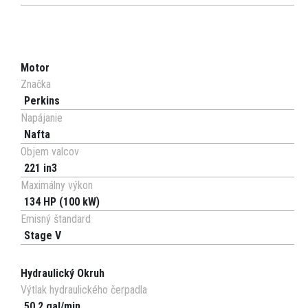
Motor
Značka
Perkins
Napájanie
Nafta
Objem valcov
221 in3
Maximálny výkon
134 HP (100 kW)
Emisný štandard
Stage V
Hydraulický Okruh
Výtlak hydraulického čerpadla
50,2 gal/min