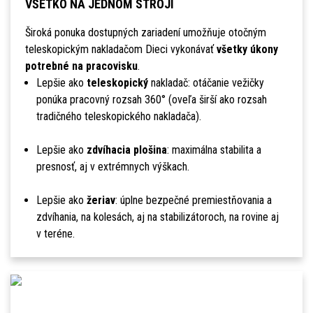
VŠETKO NA JEDNOM STROJI
Široká ponuka dostupných zariadení umožňuje otočným
teleskopickým nakladačom Dieci vykonávať
všetky úkony
potrebné na pracovisku
.
Lepšie ako
teleskopický
nakladač: otáčanie vežičky
ponúka pracovný rozsah 360° (oveľa širší ako rozsah
tradičného teleskopického nakladača).
Lepšie ako
zdvíhacia plošina
: maximálna stabilita a
presnosť, aj v extrémnych výškach.
Lepšie ako
žeriav
: úplne bezpečné premiestňovania a
zdvíhania, na kolesách, aj na stabilizátoroch, na rovine aj
v teréne.