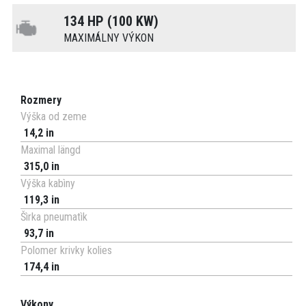
134 HP (100 KW)
MAXIMÁLNY VÝKON
Rozmery
Výška od zeme
14,2 in
Maximal längd
315,0 in
Výška kabìny
119,3 in
Šìrka pneumatìk
93,7 in
Polomer krivky kolies
174,4 in
Výkony