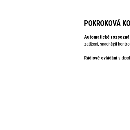
POKROKOVÁ K
Automatické rozpoznán
zatížení, snadnější kontr
Rádiové ovládání
s displ