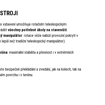
 STROJI
ho vybavení umožňuje rotačním teleskopickým
vádět
všechny potřebné úkoly na staveništi
.
ký manipulátor
: rotace věže nabízí provozní pokrytí v
epší než tradiční teleskopický manipulátor).
ošina
: maximální stabilita a přesnost i v extrémních
sto bezpečné překládání a zvedání, jak na kolech, tak na
ném povrchu i v terénu.