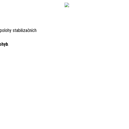
polohy stabilizačních
pohyb
.