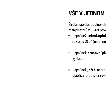
VŠE V JEDNOM
Široká nabídka dostupné
manipulátorům Dieci pro
Lepší než
teleskopic
rozsahu 360° (mnohem l
Lepší než
pracovní pl
výškách.
Lepší než
jeřáb
: napro
stabilizátorech, na rov