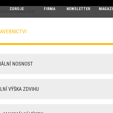
ZDROJE
FIRMA
NEWSLETTER
MAGAZ
PEGASUS CLASSIC 60.25
AVEBNICTVI
PEGASUS CLA
60.25
ÁLNÍ NOSNOST
NÍ VÝŠKA ZDVIHU