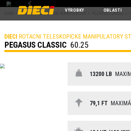
Previous
VÝROBKY
OBLASTI
HOME
>
ROTACNI TELESKOPICKE MANIPULATORY
>
PEGASUS CLASSIC
>
DIECI
ROTACNI TELESKOPICKE MANIPULATORY ST
PEGASUS CLASSIC
60.25
13200 LB
MAXIM
79,1 FT
MAXIMÁL