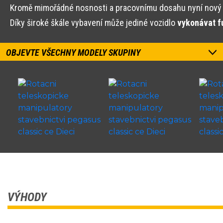
Kromě mimořádné nosnosti a pracovnímu dosahu nyní nový
Díky široké škále vybavení může jediné vozidlo
vykonávat f
OBJEVTE VŠECHNY MODELY SKUPINY
VÝHODY