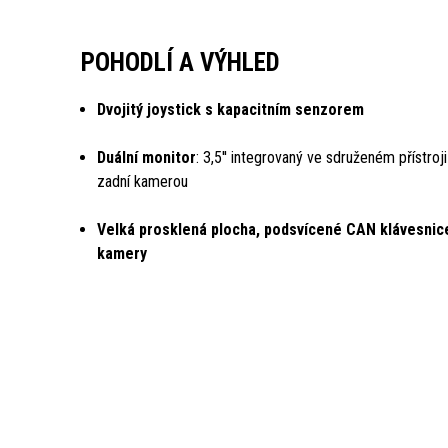
POHODLÍ A VÝHLED
Dvojitý joystick s kapacitním senzorem
Duální monitor
: 3,5'' integrovaný ve sdruženém přístroji
zadní kamerou
Velká prosklená plocha, podsvícené CAN klávesnice
kamery