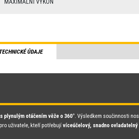
)
MAXIMÁLNÍ VÝKON
TECHNICKÉ ÚDAJE
s plynulým otáčením věže o 360°
. Výsledkem součinnosti nosn
ro uživatele, kteří potřebují
víceúčelový, snadno ovladatelný