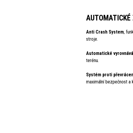
AUTOMATICKÉ 
Anti Crash System
, fu
stroje.
Automatické vyrovnávání
terénu.
Systém proti převráce
maximální bezpečnost a k