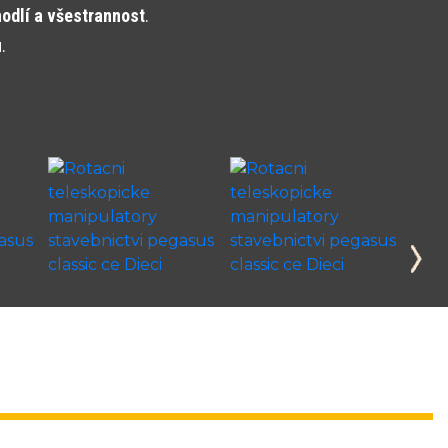
hodlí a všestrannost
.
u
.