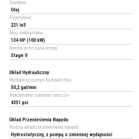
Zasilanie
Olej
Pojemność
221 in3
Moc maksymalna
134 HP (100 kW)
Norma dotycząca emisji
Stage V
Układ Hydrauliczny
Wydajność pompy hydraulicznej
50,2 gal/min
Maksymalne ciśnienie robocze
4351 psi
Układ Przeniesienia Napędu
Rodzaj układu przeniesienia napędu
Hydrostatyczny, z pompą o zmiennej wydajności