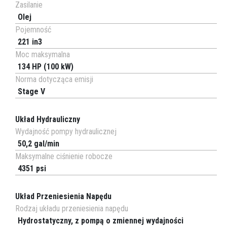
Zasilanie
Olej
Pojemność
221 in3
Moc maksymalna
134 HP (100 kW)
Norma dotycząca emisji
Stage V
Układ Hydrauliczny
Wydajność pompy hydraulicznej
50,2 gal/min
Maksymalne ciśnienie robocze
4351 psi
Układ Przeniesienia Napędu
Rodzaj układu przeniesienia napędu
Hydrostatyczny, z pompą o zmiennej wydajności