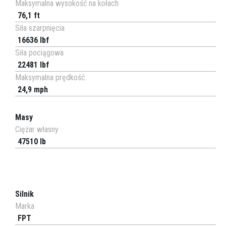
Maksymalna wysokość na kołach
76,1 ft
Siła szarpnięcia
16636 lbf
Siła pociągowa
22481 lbf
Maksymalna prędkość
24,9 mph
Masy
Ciężar własny
47510 lb
Silnik
Marka
FPT