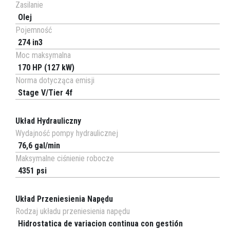
Zasilanie
Olej
Pojemność
274 in3
Moc maksymalna
170 HP (127 kW)
Norma dotycząca emisji
Stage V/Tier 4f
Układ Hydrauliczny
Wydajność pompy hydraulicznej
76,6 gal/min
Maksymalne ciśnienie robocze
4351 psi
Układ Przeniesienia Napędu
Rodzaj układu przeniesienia napędu
Hidrostatica de variacion continua con gestión