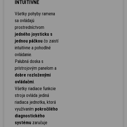
INTUITÍVNE
Všetky pohyby ramena
sa ovládajú
prostredníctvom
jedného joysticku s
jednou páčkou
čo zaistí
intuitívne a pohodlné
ovládanie.
Palubná doska s
prístrojovým panelom a
dobre rozloženými
ovládačmi
.
Všetky riadiace funkcie
stroja ovláda jediná
riadiaca jednotka, ktorá
využívaním
pokročilého
diagnostického
systému
zaručuje