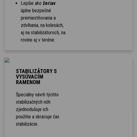
Lepšie ako
žeriav
:
úplne bezpečné
premiestňovania a
zdvíhania, na kolesách,
aj na stabilizátoroch, na
rovine aj v teréne.
STABILIZÁTORY S
VYSÚVACÍM
RAMENOM
Špeciálny návrh týchto
stabilizačných nôh
zjednodušuje ich
použitie a skracuje čas
stabilizácie.