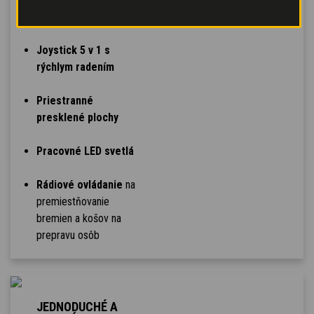
TECHNOLOGICKÝ
KOMFORT
Joystick 5 v 1 s
rýchlym radením
Priestranné
presklené plochy
Pracovné LED svetlá
Rádiové ovládanie
na
premiestňovanie
bremien a košov na
prepravu osôb
JEDNODUCHÉ A