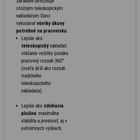
zariadení umožňuje
otočným teleskopickým
nakladačom Dieci
vykonávať
všetky úkony
potrebné na pracovisku
.
Lepšie ako
teleskopický
nakladač:
otáčanie vežičky ponúka
pracovný rozsah 360°
(oveľa širší ako rozsah
tradičného
teleskopického
nakladača).
Lepšie ako
zdvíhacia
plošina
: maximálna
stabilita a presnosť, aj v
extrémnych výškach.