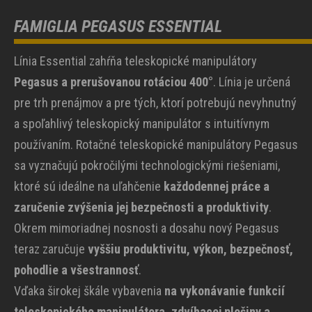
FAMIGLIA PEGASUS ESSENTIAL
Línia Essential zahŕňa teleskopické manipulátory
Pegasus a prerušovanou rotáciou 400°
. Línia je určená
pre trh prenájmov a pre tých, ktorí potrebujú nevyhnutný
a spoľahlivý teleskopický manipulátor s intuitívnym
používaním. Rotačné teleskopické manipulátory Pegasus
sa vyznačujú pokročilými technologickými riešeniami,
ktoré sú ideálne na uľahčenie
každodennej práce a
zaručenie zvýšenia jej bezpečnosti a produktivity
.
Okrem mimoriadnej nosnosti a dosahu nový Pegasus
teraz zaručuje
vyššiu produktivitu, výkon, bezpečnosť,
pohodlie a všestrannosť
.
Vďaka širokej škále vybavenia
na vykonávanie funkcií
teleskopického manipulátora, zdvíhacej plošiny a