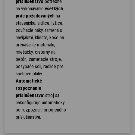
príslušenstvo
potrebné
na vykonávanie
všetkých
prác požadovaných
na
stavenisku: vidlice, lyžice,
zdvíhacie háky, ramená s
navijakmi, kliešte, koše na
prenášanie materiálu,
miešačky, cisterny na
betón, zametacie stroje,
posýpače soli, radlice pre
snehové pluhy.
Automatické
rozpoznanie
príslušenstva
: stroj sa
nakonfiguruje automaticky
po rozpoznaní pripojeného
príslušenstva.