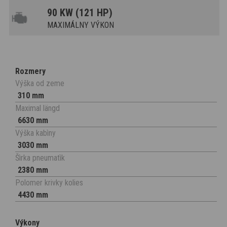
90 KW (121 HP)
MAXIMÁLNY VÝKON
Rozmery
Výška od zeme
310 mm
Maximal längd
6630 mm
Výška kabìny
3030 mm
Šìrka pneumatìk
2380 mm
Polomer krivky kolies
4430 mm
Výkony