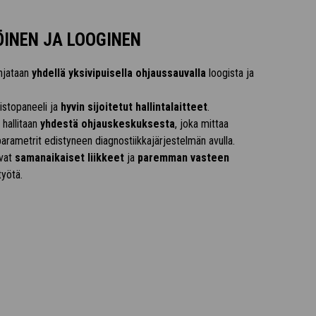
INEN JA LOOGINEN
ohjataan
yhdellä yksivipuisella ohjaussauvalla
loogista ja
ristopaneeli ja
hyvin sijoitetut hallintalaitteet
.
 hallitaan
yhdestä ohjauskeskuksesta
, joka mittaa
arametrit edistyneen diagnostiikkajärjestelmän avulla.
avat
samanaikaiset liikkeet
ja
paremman vasteen
yötä.