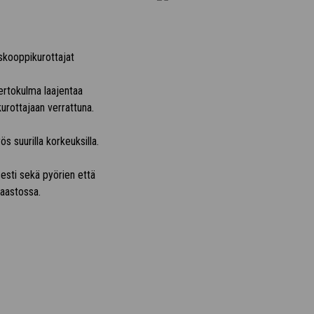
skooppikurottajat
ertokulma laajentaa
urottajaan verrattuna.
ös suurilla korkeuksilla.
isesti sekä pyörien että
maastossa.