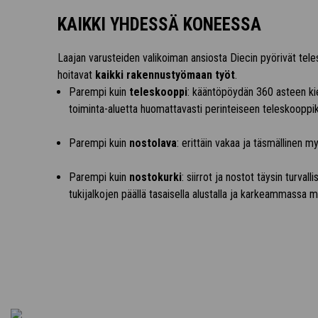
KAIKKI YHDESSÄ KONEESSA
Laajan varusteiden valikoiman ansiosta Diecin pyörivät tele
hoitavat
kaikki rakennustyömaan työt
.
Parempi kuin
teleskooppi
: kääntöpöydän 360 asteen ki
toiminta-aluetta huomattavasti perinteiseen teleskooppik
Parempi kuin
nostolava
: erittäin vakaa ja täsmällinen my
Parempi kuin
nostokurki
: siirrot ja nostot täysin turvall
tukijalkojen päällä tasaisella alustalla ja karkeammassa 