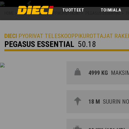
Previous
TUOTTEET
TOIMIALA
HOME
>
PYORIVAT TELESKOOPPIKUROTTAJAT
>
PEGASUS ESSENTIAL
>
P
DIECI
PYORIVAT TELESKOOPPIKUROTTAJAT RAK
PEGASUS ESSENTIAL
50.18
4999 KG
MAKSIM
18 M
SUURIN NO