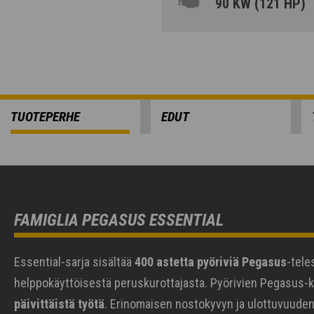
90 KW (121 HP)
TUOTEPERHE
EDUT
FAMIGLIA PEGASUS ESSENTIAL
Essential-sarja sisältää
400 astetta pyöriviä Pegasus
-tele
helppokäyttöisestä peruskurottajasta. Pyörivien Pegasus-k
päivittäistä työtä
. Erinomaisen nostokyvyn ja ulottuvuuden