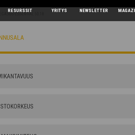
RESURSSIT
YRITYS
NEWSLETTER
MAGAZ
EGASUS ESSENTIAL 50.18
ENNUSALA
PEGASUS ESS
50.18
IKANTAVUUS
STOKORKEUS