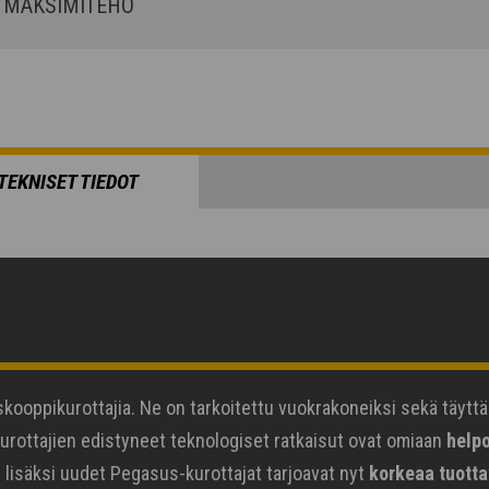
MAKSIMITEHO
TEKNISET TIEDOT
skooppikurottajia. Ne on tarkoitettu vuokrakoneiksi sekä täytt
urottajien edistyneet teknologiset ratkaisut ovat omiaan
help
 lisäksi uudet Pegasus-kurottajat tarjoavat nyt
korkeaa tuotta