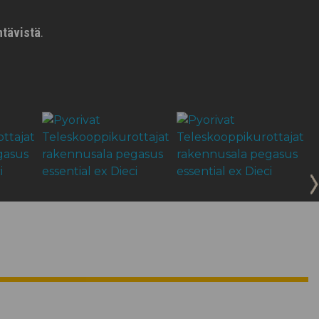
htävistä
.