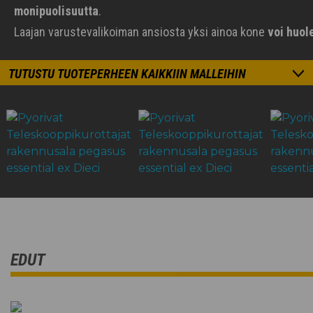
monipuolisuutta
.
Laajan varustevalikoiman ansiosta yksi ainoa kone
voi huol
TUTUSTU TUOTEPERHEEN KAIKKIIN MALLEIHIN
EDUT