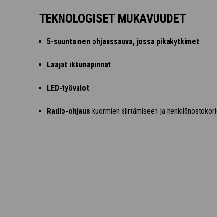
TEKNOLOGISET MUKAVUUDET
5-suuntainen ohjaussauva, jossa pikakytkimet
Laajat ikkunapinnat
LED-työvalot
Radio-ohjaus
kuormien siirtämiseen ja henkilönostokor