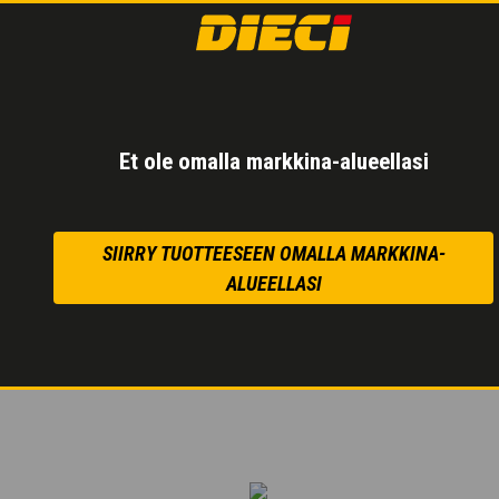
KAKSINOPEUKS
VOIMANSIIRTO
Ryömityspoljin
hitaan 
Et ole omalla markkina-alueellasi
Pieni kulutus ja alh
Erittäin tarkka myös tä
SIIRRY TUOTTEESEEN OMALLA MARKKINA-
ALUEELLASI