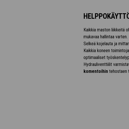
HELPPOKÄYTTÖ
Kaikkia maston liikkeitä 
mukavaa hallintaa varten.
Selkeä kojelauta ja mitta
Kaikkia koneen toimintoja
optimaaliset työskentelyp
Hydrauliventtiilit varmist
komentoihin
tehostaen t