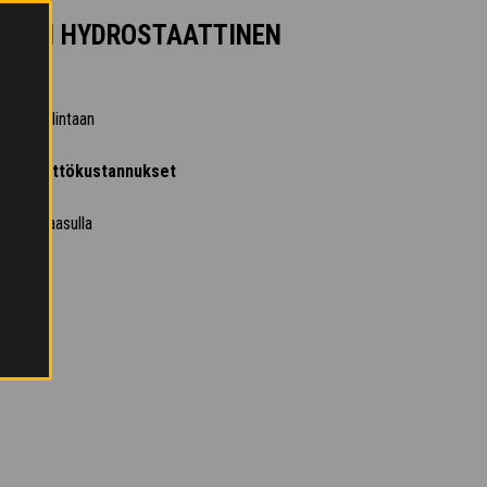
INEN HYDROSTAATTINEN
ajon hallintaan
aiset käyttökustannukset
ydellä kaasulla