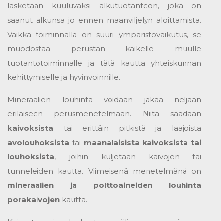
lasketaan kuuluvaksi alkutuotantoon, joka on
saanut alkunsa jo ennen maanviljelyn aloittamista.
Vaikka toiminnalla on suuri ympäristövaikutus, se
muodostaa perustan kaikelle muulle
tuotantotoiminnalle ja tätä kautta yhteiskunnan
kehittymiselle ja hyvinvoinnille.
Mineraalien louhinta voidaan jakaa neljään
erilaiseen perusmenetelmään. Niitä saadaan
kaivoksista
tai erittäin pitkistä ja laajoista
avolouhoksista
tai
maanalaisista kaivoksista tai
louhoksista
, joihin kuljetaan kaivojen tai
tunneleiden kautta. Viimeisenä menetelmänä on
mineraalien ja polttoaineiden louhinta
porakaivojen
kautta.