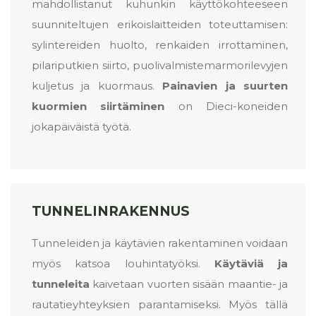
mahdollistanut kuhunkin käyttökohteeseen
suunniteltujen erikoislaitteiden toteuttamisen:
sylintereiden huolto, renkaiden irrottaminen,
pilariputkien siirto, puolivalmistemarmorilevyjen
kuljetus ja kuormaus.
Painavien ja suurten
kuormien siirtäminen
on Dieci-koneiden
jokapäiväistä työtä.
TUNNELINRAKENNUS
Tunneleiden ja käytävien rakentaminen voidaan
myös katsoa louhintatyöksi.
Käytäviä ja
tunneleita
kaivetaan vuorten sisään maantie- ja
rautatieyhteyksien parantamiseksi. Myös tällä