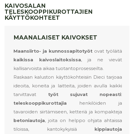
KAIVOSALAN
TELESKOOPPIKUROTTAJIEN
KÄYTTÖKOHTEET
MAANALAISET KAIVOKSET
Maansiirto- ja kunnossapitotyöt
ovat työläitä
kaikissa kaivoslaitoksissa
, ja ne vievät
kallisarvoista aikaa tuotantoprosesseilta.
Raskaan kaluston käyttökohteisiin Dieci tarjoaa
ideoita, koneita ja laitteita, joiden avulla kaikki
tarvittavat
työt sujuvat nopeasti
:
teleskooppikurottajia
henkilöiden ja
tavaroiden siirtämiseen, ketteriä ja kompakteja
betoniautoja
, joita on helppo ohjata ahtaissa
tiloissa, kantokykyisiä
kippiautoja