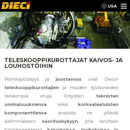
USA
Previous
Nex
TELESKOOPPIKUROTTAJAT KAIVOS- JA
LOUHOSTÖIHIN
Monikäyttöisyys ja
joustavuus
ovat Diecin
teleskooppikurottajien
ja muiden työkoneiden
tärkeimpiä etuja. Erityisten
teknisten
ominaisuuksiensa
sekä
korkealaatuisten
komponenttiensa
ansiosta ne yltävät
äärimmäiseen
suorituskykyyn
, jota tarvitaan
työskenneltäessä
kaivoksissa, louhoksissa ja