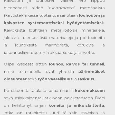
Kaivosten ja louhosten välinen ero riippuu
olennaisesti niiden “
tuottamasta
” materiaalista
(kaivostekniikassa tuotantoa sanotaan
louhosten ja
kaivosten systemaattiseksi hyödyntämiseksi
).
Kaivoksista louhitaan metallipitoisia mineraaleja,
jalokiviä, tulenkestäviä materiaaleja ja polttoaineita
ja louhoksista marmoreita, korukiviä ja
rakennuskiveä, kuten hiekkaa, soraa ja turvetta.
Olipa kyseessä sitten
louhos, kaivos tai tunneli
,
näille toiminnoille ovat yhteistä
äärimmäiset
olosuhteet
sekä
työn vaarallisuus
ja
raskaus
.
Perustuen tältä alalta keräämäänsä
kokemukseen
sekä asiakkaidensa jatkuvaan palautteeseen Dieci
on kehittänyt sarjan
koneita ja erikoislaitteita
,
jotka on tarkoitettu juuri tällaisiin raskaisiin ja