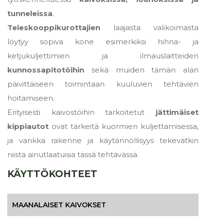
tunneleissa
.
Teleskooppikurottajien
laajasta valikoimasta
löytyy sopiva kone esimerkiksi hihna- ja
ketjukuljettimien ja ilmauslaitteiden
kunnossapitotöihin
sekä muiden tämän alan
päivittäiseen toimintaan kuuluvien tehtävien
hoitamiseen.
Erityisesti kaivostöihin tarkoitetut
jättimäiset
kippiautot
ovat tärkeitä kuormien kuljettamisessa,
ja vankka rakenne ja käytännöllisyys tekevätkin
niistä ainutlaatuisia tässä tehtävässä
.
KÄYTTÖKOHTEET