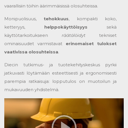
vaarallisiin töihin äärimmäisissä olosuhteissa.
Monipuolisuus,
tehokkuus
, kompakti koko,
ketteryys,
helppokäyttöisyys
sekä
käyttötarkoitukseen
räätälöidyt
tekniset
ominaisuudet varmistavat
erinomaiset tulokset
vaativissa olosuhteissa
.
Diecin tutkimus- ja tuotekehityskeskus pyrkii
jatkuvasti löytämään esteettisesti ja ergonomisesti
parempia ratkaisuja: lopputulos on muotoilun ja
mukavuuden yhdistelmä.