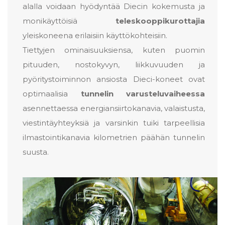
alalla voidaan hyödyntää Diecin kokemusta ja
monikäyttöisiä
teleskooppikurottajia
yleiskoneena erilaisiin käyttökohteisiin.
Tiettyjen ominaisuuksiensa, kuten puomin
pituuden, nostokyvyn, liikkuvuuden ja
pyöritystoiminnon ansiosta Dieci-koneet ovat
optimaalisia
tunnelin varusteluvaiheessa
asennettaessa energiansiirtokanavia, valaistusta,
viestintäyhteyksiä ja varsinkin tuiki tarpeellisia
ilmastointikanavia kilometrien päähän tunnelin
suusta.