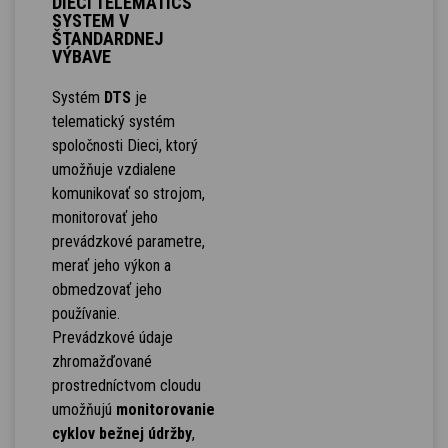
DIECI TELEMATICS
SYSTEM V
ŠTANDARDNEJ
VÝBAVE
Systém
DTS
je
telematický systém
spoločnosti Dieci, ktorý
umožňuje vzdialene
komunikovať so strojom,
monitorovať jeho
prevádzkové parametre,
merať jeho výkon a
obmedzovať jeho
používanie.
Prevádzkové údaje
zhromažďované
prostredníctvom cloudu
umožňujú
monitorovanie
cyklov bežnej údržby
,