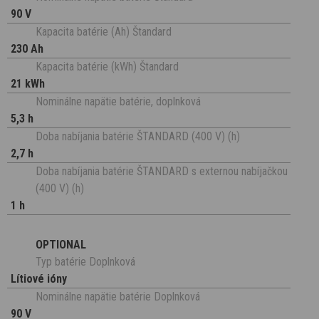
90 V
Kapacita batérie (Ah) Štandard
230 Ah
Kapacita batérie (kWh) Štandard
21 kWh
Nominálne napätie batérie, doplnková
5,3 h
Doba nabíjania batérie ŠTANDARD (400 V) (h)
2,7 h
Doba nabíjania batérie ŠTANDARD s externou nabíjačkou
(400 V) (h)
1 h
OPTIONAL
Typ batérie Doplnková
Lítiové ióny
Nominálne napätie batérie Doplnková
90 V