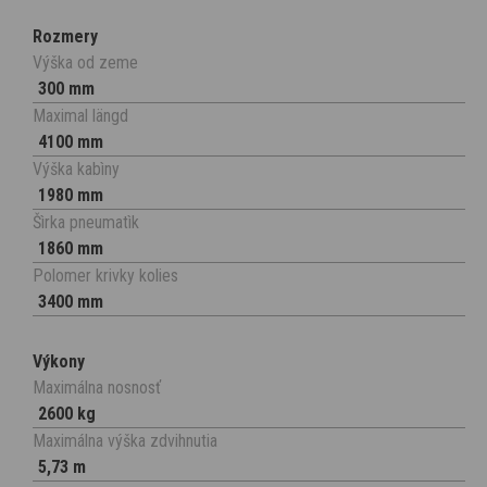
Rozmery
Výška od zeme
300 mm
Maximal längd
4100 mm
Výška kabìny
1980 mm
Šìrka pneumatìk
1860 mm
Polomer krivky kolies
3400 mm
Výkony
Maximálna nosnosť
2600 kg
Maximálna výška zdvihnutia
5,73 m