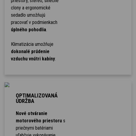
priestory, stereo, slnečné
clony a ergonomické
sedadlo umožňujú
pracovať v podmienkach
úplného pohodlia
.
Klimatizácia umožňuje
dokonalé prúdenie
vzduchu vnútri kabíny
.
OPTIMALIZOVANÁ
ÚDRŽBA
Nové otváranie
motorového priestoru
s
priečnymi batériami
uľahčuje vykonávanie