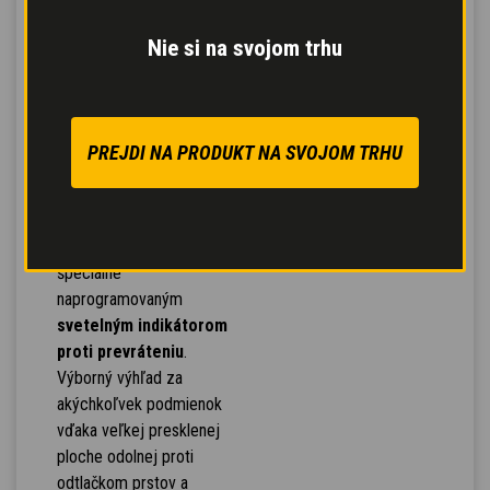
Integrovaný 7" displej
,
ktorý poskytuje obraz s
Nie si na svojom trhu
úrovňou detailov a hĺbkou
podobnou 3D.
Jednoduchá a intuitívna
navigácia
so 4 tlačidlami
PREJDI NA PRODUKT NA SVOJOM TRHU
na pohyb po jednotlivých
obrazovkách.
Efektívnosť a bezpečnosť
prevádzky vďaka
špeciálne
naprogramovaným
svetelným indikátorom
proti prevráteniu
.
Výborný výhľad za
akýchkoľvek podmienok
vďaka veľkej presklenej
ploche odolnej proti
odtlačkom prstov a