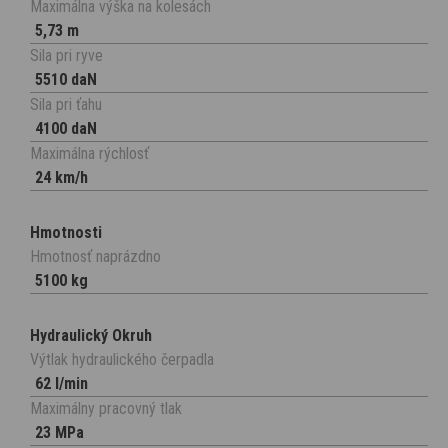
Maximálna výška na kolesách
5,73 m
Sila pri ryve
5510 daN
Sila pri ťahu
4100 daN
Maximálna rýchlosť
24 km/h
Hmotnosti
Hmotnosť naprázdno
5100 kg
Hydraulický Okruh
Výtlak hydraulického čerpadla
62 l/min
Maximálny pracovný tlak
23 MPa