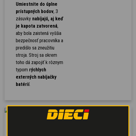
Umiestnite do úplne
prístupných bodov
, 3
zásuvky
nabíjajú, aj keď
je kapota zatvorená
,
aby bola zaistená vyššia
bezpečnosť pracovníka a
predišlo sa zneužitiu
stroja. Stroj sa okrem
toho dá zapojiť k rôznym
typom
rýchlych
externých nabíjačky
batérií
.
INTUITÍVNA
NAVIGÁCIA