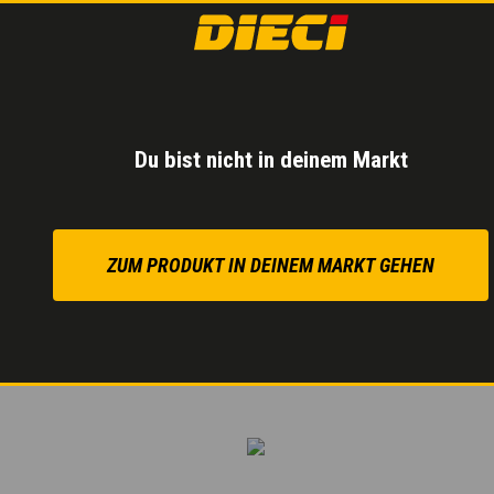
Elektrisches 1-Gang
Minimale Energieve
Zugkraft
vergleichbar
Du bist nicht in deinem Markt
ZUM PRODUKT IN DEINEM MARKT GEHEN