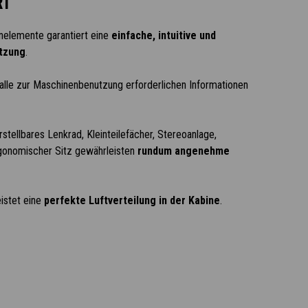
RT
nelemente garantiert eine
einfache, intuitive und
tzung
.
lle zur Maschinenbenutzung erforderlichen Informationen
tellbares Lenkrad, Kleinteilefächer, Stereoanlage,
gonomischer Sitz gewährleisten
rundum angenehme
istet eine
perfekte Luftverteilung in der Kabine
.