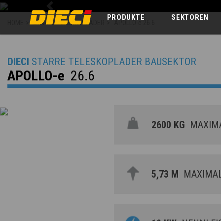
Previous
PRODUKTE
SEKTOREN
HOME
>
STARRE TELESKOPLADER
>
APOLLO-e 26.6
DIECI
STARRE TELESKOPLADER BAUSEKTOR
APOLLO-e
26.6
2600 KG
MAXIMA
5,73 M
MAXIMAL