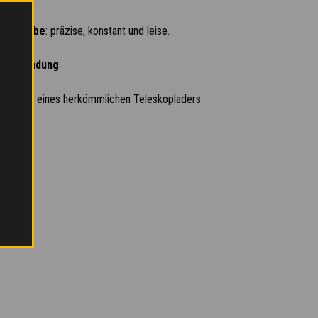
-Getriebe
: präzise, konstant und leise.
rschwendung
 mit der eines herkömmlichen Teleskopladers