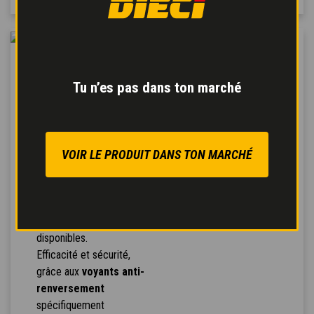
NAVIGATION
INTUITIVE
Tu n’es pas dans ton marché
Écran 7 pouces
avec
niveau de précision et
profondeur semblables à
un 3D.
VOIR LE PRODUIT DANS TON MARCHÉ
Navigation simple et
intuitive
, avec 4 boutons
pour la navigation à travers
les différentes pages
disponibles.
Efficacité et sécurité,
grâce aux
voyants anti-
renversement
spécifiquement