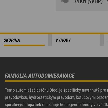
74 KW (99 HP)
M
SKUPINA
VÝHODY
FAMIGLIA AUTODOMIESAVACE
Tento automiešač betónu Dieci je špecificky navrhnutý pre
prevodovkou, hydrostatickým prevodom, kotúčovými brzdami
špirálových lopatiek
umožňuje homogenitu hmoty vo všetkýc