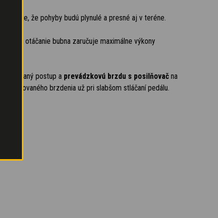
pôsobuje, že pohyby budú plynulé a presné aj v teréne.
okruh
na otáčanie bubna zaručuje maximálne výkony
ontrolovaný postup a
prevádzkovú brzdu s posilňovač
na
 modulovaného brzdenia už pri slabšom stláčaní pedálu.