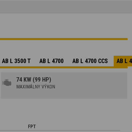
AB L 3500 T
AB L 4700
AB L 4700 CCS
AB L 
74 KW (99 HP)
MAXIMÁLNY VÝKON
FPT