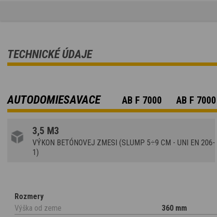
TECHNICKÉ ÚDAJE
AUTODOMIESAVACE
AB F 7000
AB F 7000
3,5 M3
VÝKON BETÓNOVEJ ZMESI (SLUMP 5÷9 CM - UNI EN 206-
1)
Rozmery
Výška od zeme
360 mm