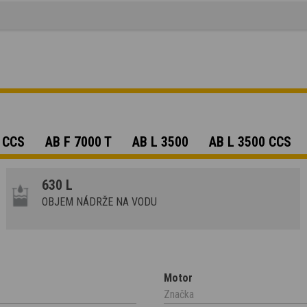
 CCS
AB F 7000 T
AB L 3500
AB L 3500 CCS
630 L
OBJEM NÁDRŽE NA VODU
Motor
Značka