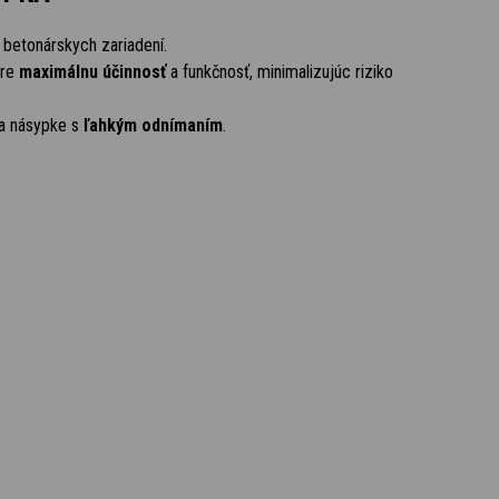
 betonárskych zariadení.
pre
maximálnu účinnosť
a funkčnosť, minimalizujúc riziko
a násypke s
ľahkým odnímaním
.