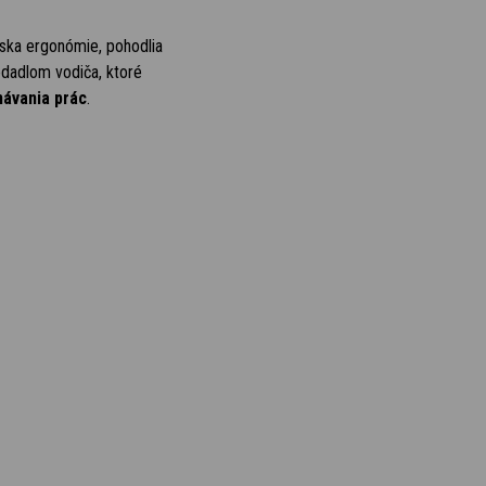
iska ergonómie, pohodlia
dadlom vodiča, ktoré
návania prác
.