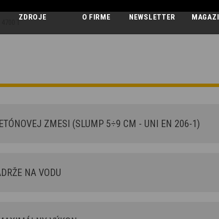
ZDROJE
O FIRME
NEWSLETTER
MAGAZ
 4700 T
AUTODOMIESA
AB L 4700 T
TÓNOVEJ ZMESI (SLUMP 5÷9 CM - UNI EN 206-1)
DRŽE NA VODU