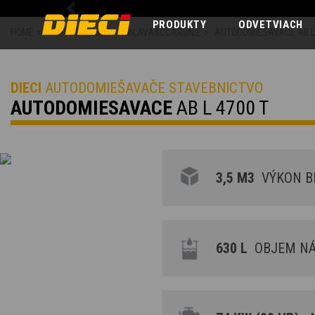
Previous
PRODUKTY
ODVETVIACH
HOME
>
AUTODOMIE&SCARON;AVA&CCARON;E
>
AUTODOMIESAVACE AB L
DIECI
AUTODOMIEŠAVAČE STAVEBNICTVO
AUTODOMIESAVACE
AB L 4700 T
3,5 M3
VÝKON BE
630 L
OBJEM NÁ