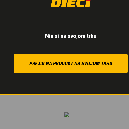
Hydrostatický prevod
s
Nezávislý hydraulický 
miešania.
Nie si na svojom trhu
Pedál Inching
zaisťuje k
dosiahnutie bezpečného a
PREJDI NA PRODUKT NA SVOJOM TRHU