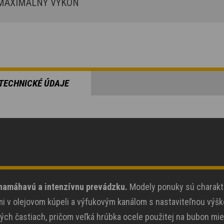
AXIMÁLNY VÝKON
TECHNICKÉ ÚDAJE
namáhavú a intenzívnu prevádzku.
Modely ponuky sú charakt
 v olejovom kúpeli a výfukovým kanálom s nastaviteľnou výšk
h častiach, pričom veľká hrúbka ocele použitej na bubon mie