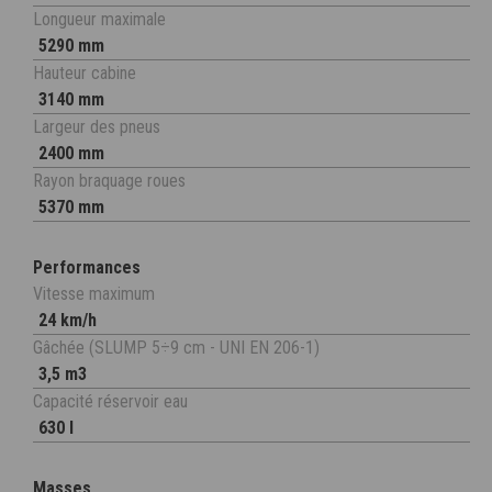
Longueur maximale
5290 mm
Hauteur cabine
3140 mm
Largeur des pneus
2400 mm
Rayon braquage roues
5370 mm
Performances
Vitesse maximum
24 km/h
Gâchée (SLUMP 5÷9 cm - UNI EN 206-1)
3,5 m3
Capacité réservoir eau
630 l
Masses