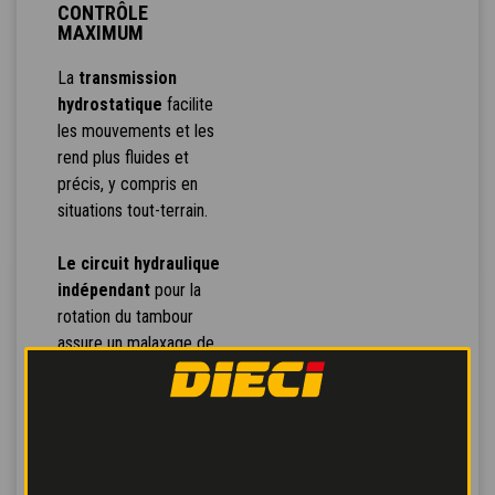
CONTRÔLE
MAXIMUM
La
transmission
hydrostatique
facilite
les mouvements et les
rend plus fluides et
précis, y compris en
situations tout-terrain.
Le circuit hydraulique
indépendant
pour la
rotation du tambour
assure un malaxage de
très haute qualité.
Pédale Inching
pour un
déplacement contrôlé et
frein de service servo-