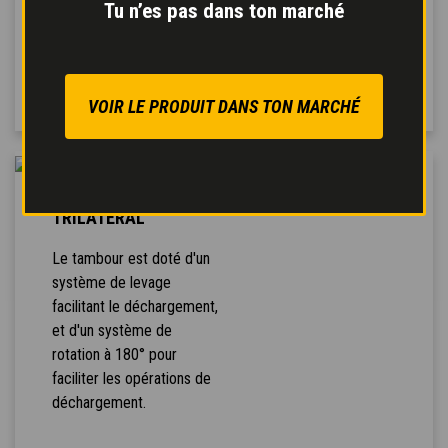
assisté
pour un freinage
Tu n’es pas dans ton marché
sûr et modulé avec
réduction de l'effort sur
la pédale.
VOIR LE PRODUIT DANS TON MARCHÉ
DÉCHARGEMENT
TRILATÉRAL
Le tambour est doté d'un
système de levage
facilitant le déchargement,
et d'un système de
rotation à 180° pour
faciliter les opérations de
déchargement.