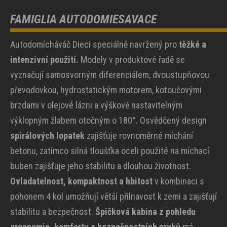
FAMIGLIA AUTODOMIESAVACE
Autodomícháváč Dieci speciálně navržený pro
těžké a
intenzivní použití.
Modely v produktové řadě se
vyznačují samosvorným diferenciálem, dvoustupňovou
převodovkou, hydrostatickým motorem, kotoučovými
brzdami v olejové lázni a výškově nastavitelným
výklopným žlabem otočným o 180°. Osvědčený design
spirálových lopatek
zajišťuje rovnoměrné míchání
betonu, zatímco silná tloušťka oceli použité na míchací
buben zajišťuje jeho stabilitu a dlouhou životnost.
Ovladatelnost, kompaktnost a hbitost
v kombinaci s
pohonem 4 kol umožňují větší přilnavost k zemi a zajišťují
stabilitu a bezpečnost.
Špičková kabina z pohledu
ergonomie, komfortu a bezpečnostních prvků
má