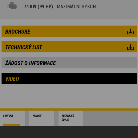
74 KW (99 HP)
MAXIMÁLNÍ VÝKON
BROCHURE
TECHNICKÝ LIST
ŽÁDOST O INFORMACE
VIDEO
SKUPINA
VÝHODY
TECHNICKÉ
ÚDAJE