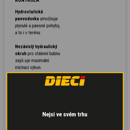
Hydrostatická
pøevodovka
umožòuje
plynulé a pøesné pohyby,
a to i v terénu.
Nezávislý hydraulický
okruh
pro otáèení bubnu
zajiš uje maximální
míchací výkon.
Pedál Inching
pro
øízený pojezd a
provozní brzda s
posilovaèem
pro
bezpeèné a ovladatelné
Nejsi ve svém trhu
brzdìní s menší silou na
pedál.