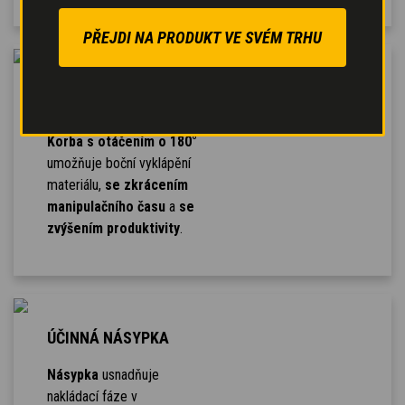
PŘEJDI NA PRODUKT VE SVÉM TRHU
TŘÍSTRANNÉ
SKLÁPĚNÍ
Korba s otáčením o 180°
umožňuje boční vyklápění
materiálu,
se zkrácením
manipulačního času
a
se
zvýšením produktivity
.
ÚČINNÁ NÁSYPKA
Násypka
usnadňuje
nakládací fáze v