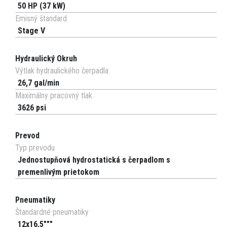
50 HP (37 kW)
Emisný štandard
Stage V
Hydraulický Okruh
Výtlak hydraulického čerpadla
26,7 gal/min
Maximálny pracovný tlak
3626 psi
Prevod
Typ prevodu
Jednostupňová hydrostatická s čerpadlom s
premenlivým prietokom
Pneumatiky
Štandardné pneumatiky
12x16,5"""