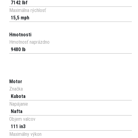
7142 lbf
Maximálna rýchlosť
15,5 mph
Hmotnosti
Hmotnosť naprázdno
9480 lb
Motor
Značka
Kubota
Napájanie
Nafta
Objem valcov
111 in3
Maximálny výkon