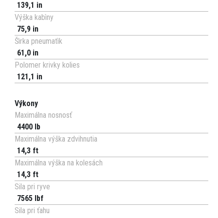
139,1 in
Výška kabìny
75,9 in
Šìrka pneumatìk
61,0 in
Polomer krivky kolies
121,1 in
Výkony
Maximálna nosnosť
4400 lb
Maximálna výška zdvihnutia
14,3 ft
Maximálna výška na kolesách
14,3 ft
Sila pri ryve
7565 lbf
Sila pri ťahu