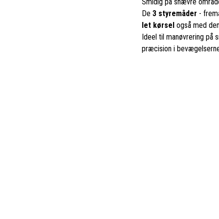
Smidig på snævre områder
De
3 styremåder
- frema
let kørsel
også med den 
Ideel til manøvrering på
præcision i bevægelserne