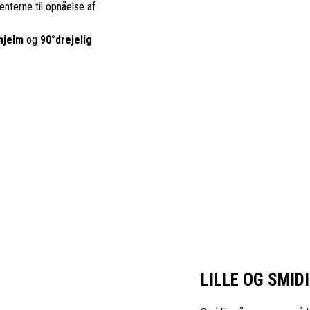
nterne til opnåelse af
hjelm
og
90°drejelig
LILLE OG SMID