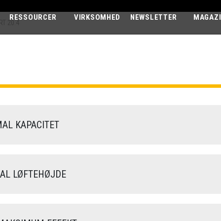
RESSOURCER
VIRKSOMHED
NEWSLETTER
MAGAZ
RT 20.4
MINI AGRI SM
20.4
AL KAPACITET
L LØFTEHØJDE