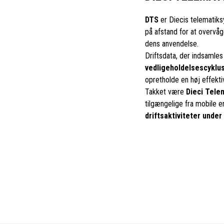
DTS
er Diecis telematik
på afstand for at overv
dens anvendelse.
Driftsdata, der indsamles
vedligeholdelsescyklu
opretholde en høj effekti
Takket være
Dieci Tele
tilgængelige fra mobile 
driftsaktiviteter under