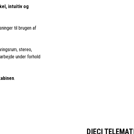
l, intuitiv og
sninger til brugen af
aringsrum, stereo,
 arbejde under forhold
kabinen
.
DIECI TELEMA