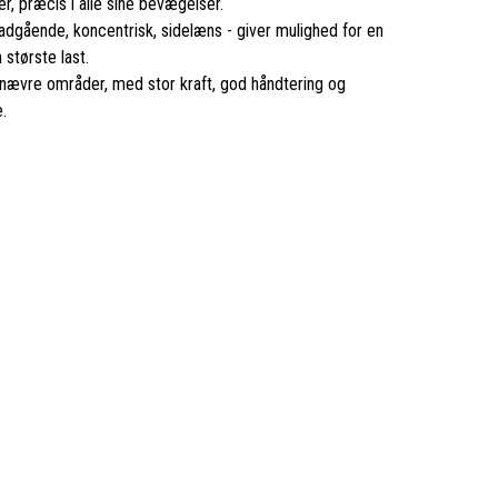
, præcis i alle sine bevægelser.
dgående, koncentrisk, sidelæns - giver mulighed for en
største last.
 snævre områder, med stor kraft, god håndtering og
.