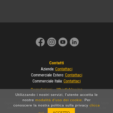
Contatti
Contattaci
Azienda
:
Contattaci
Commerciale Estero
:
Contattaci
Commerciale Italia
:
Segnalazioni – Whistleblowing
Utilizzando i nostri servizi, l'utente accetta le
nostre
modalità d'uso dei cookie
. Per
Copyright © 2024 - DIECI Srl | P.IVA 01682740350 |
Comunicazioni legali
|
Tutela
conoscere la nostra politica sulla privacy
clicca
della privacy
|
D. lgs. 231/2001
Segnalazioni – Whistleblowing
|
Uso dei
cookies
|
Made by Invicto