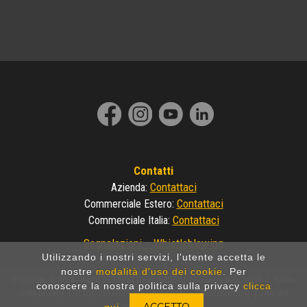
Contatti
Contattaci
Azienda
:
Contattaci
Commerciale Estero
:
Contattaci
Commerciale Italia
:
Segnalazioni – Whistleblowing
Utilizzando i nostri servizi, l'utente accetta le
nostre
modalità d'uso dei cookie
. Per
Copyright © 2024 - DIECI Srl | P.IVA 01682740350 |
Comunicazioni legali
|
Tutela
conoscere la nostra politica sulla privacy
clicca
della privacy
|
D. lgs. 231/2001
Segnalazioni – Whistleblowing
|
Uso dei
cookies
|
Made by Invicto