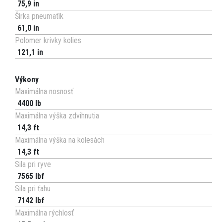
75,9 in
Šìrka pneumatìk
61,0 in
Polomer krivky kolies
121,1 in
Výkony
Maximálna nosnosť
4400 lb
Maximálna výška zdvihnutia
14,3 ft
Maximálna výška na kolesách
14,3 ft
Sila pri ryve
7565 lbf
Sila pri ťahu
7142 lbf
Maximálna rýchlosť