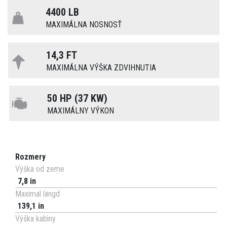
4400 LB
MAXIMÁLNA NOSNOSŤ
14,3 FT
MAXIMÁLNA VÝŠKA ZDVIHNUTIA
50 HP (37 KW)
MAXIMÁLNY VÝKON
Rozmery
Výška od zeme
7,8 in
Maximal längd
139,1 in
Výška kabìny