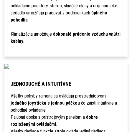
odkladacie priestory, stereo, slnečné clony a ergonomické
sedadlo umožňujú pracovať v podmienkach
úplného
pohodlia
.
Klimatizácia umožňuje
dokonalé prúdenie vzduchu vnútri
kabíny
.
JEDNODUCHÉ A INTUITÍVNE
Všetky pohyby ramena sa ovládajú prostredníctvom
jedného joysticku s jednou páčkou
čo zaistí intuitívne a
pohodlné ovládanie.
Palubná doska s prístrojovým panelom a
dobre
rozloženými ovládačmi
.
Všetky riadiace funkcie stroja ovláda jediná riadiaca