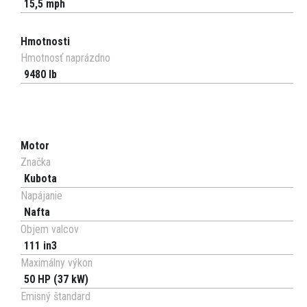
15,5 mph
Hmotnosti
Hmotnosť naprázdno
9480 lb
Motor
Značka
Kubota
Napájanie
Nafta
Objem valcov
111 in3
Maximálny výkon
50 HP (37 kW)
Emisný štandard