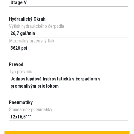
Stage V
Hydraulický Okruh
Výtlak hydraulického čerpadla
26,7 gal/min
Maximálny pracovný tlak
3626 psi
Prevod
Typ prevodu
Jednostupňová hydrostatická s čerpadlom s
premenlivým prietokom
Pneumatiky
Štandardné pneumatiky
12x16,5"""