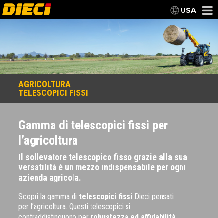
USA
AGRICOLTURA
TELESCOPICI FISSI
Gamma di telescopici fissi per
l’agricoltura
Il sollevatore telescopico fisso grazie alla sua
versatilità è un mezzo indispensabile per ogni
azienda agricola.
Scopri la gamma di
telescopici fissi
Dieci pensati
per l’agricoltura. Questi telescopici si
contraddistinguono per
robustezza ed affidabilità