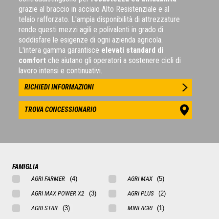
grazie al braccio in acciaio Alto Resistenziale e al
telaio rafforzato. L'ampia disponibilità di attrezzature
rende questi mezzi agili e polivalenti in grado di
soddisfare le esigenze di ogni azienda agricola.
L'intera gamma garantisce
elevati standard di
comfort
che aiutano gli operatori a sostenere cicli di
lavoro intensi e continuativi.
RICHIEDI INFORMAZIONI
TROVA CONCESSIONARIO
FAMIGLIA
AGRI FARMER
AGRI MAX
AGRI MAX POWER X2
AGRI PLUS
AGRI STAR
MINI AGRI