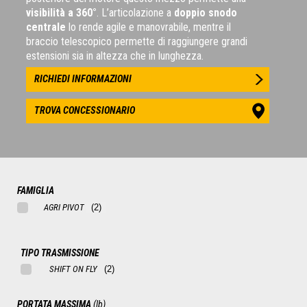
visibilità a 360°
. L’articolazione a
doppio snodo
centrale
lo rende agile e manovrabile, mentre il
braccio telescopico permette di raggiungere grandi
estensioni sia in altezza che in lunghezza.
RICHIEDI INFORMAZIONI
TROVA CONCESSIONARIO
FAMIGLIA
AGRI PIVOT
TIPO TRASMISSIONE
SHIFT ON FLY
PORTATA MASSIMA
(lb)