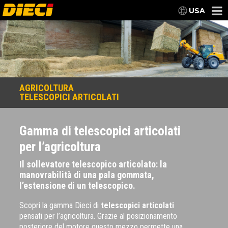
USA
AGRICOLTURA
TELESCOPICI ARTICOLATI
Gamma di telescopici articolati
per l’agricoltura
Il sollevatore telescopico articolato: la
manovrabilità di una pala gommata,
l’estensione di un telescopico.
Scopri la gamma Dieci di
telescopici articolati
pensati per l’agricoltura. Grazie al posizionamento
posteriore del motore questo mezzo permette una