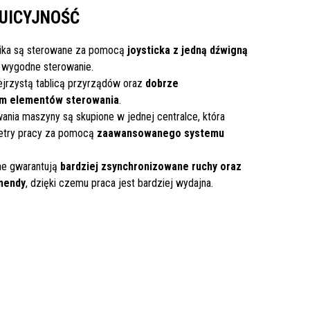
TUICYJNOŚĆ
nika są sterowane za pomocą
joysticka z jedną dźwigną
i wygodne sterowanie.
ejrzystą tablicą przyrządów oraz
dobrze
m elementów sterowania
.
ania maszyny są skupione w jednej centralce, która
etry pracy za pomocą
zaawansowanego systemu
ne gwarantują
bardziej zsynchronizowane ruchy oraz
mendy
, dzięki czemu praca jest bardziej wydajna.