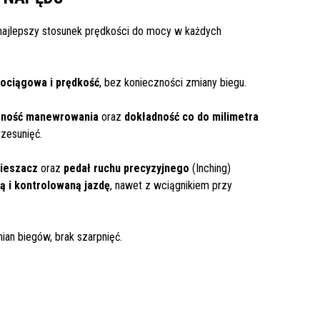
 najlepszy stosunek prędkości do mocy w każdych
ociągowa i prędkość
, bez konieczności zmiany biegu.
zność manewrowania
oraz
dokładność co do milimetra
rzesunięć.
pieszacz
oraz
pedał ruchu precyzyjnego
(Inching)
ą i kontrolowaną jazdę
, nawet z wciągnikiem przy
mian biegów, brak szarpnięć.