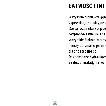
ŁATWOŚĆ I IN
Wszystkie ruchu wysięg
zapewniający intuicyjne 
Deska rozdzielcza z prz
rozplanowanym układe
Wszystkie funkcje sterow
mierzy optymalne param
diagnostycznego
.
Rozdzielacze hydraulicz
szybszą reakcję na ko