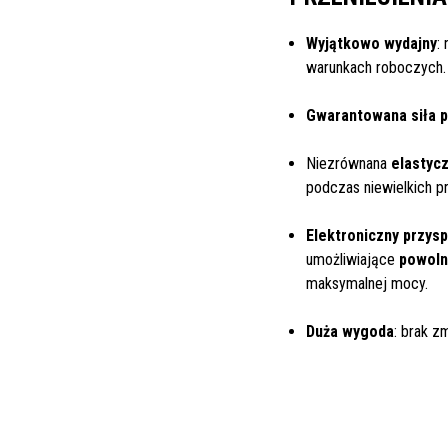
Wyjątkowo wydajny
:
warunkach roboczych.
Gwarantowana siła p
Niezrównana
elastyc
podczas niewielkich p
Elektroniczny przys
umożliwiające
powoln
maksymalnej mocy.
Duża wygoda
: brak z