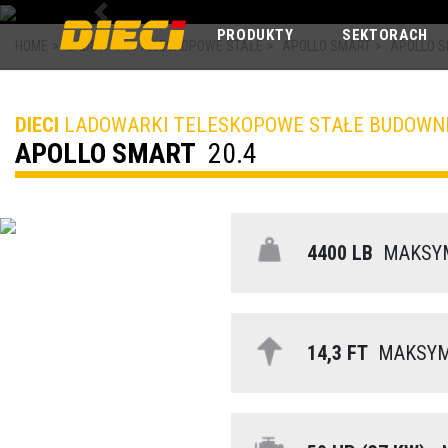
Previous
PRODUKTY
SEKTORACH
HOME
>
LADOWARKI TELESKOPOWE STAŁE
>
APOLLO SMART
>
APOLLO S
DIECI
LADOWARKI TELESKOPOWE STAŁE BUDOWN
APOLLO SMART
20.4
4400 LB
MAKSYM
14,3 FT
MAKSYMA