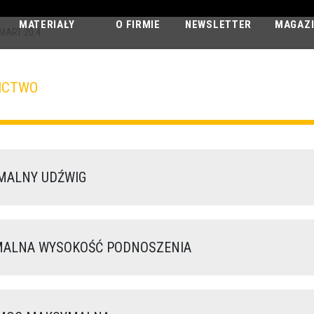
MATERIAŁY
O FIRMIE
NEWSLETTER
MAGAZ
MART 20.4
ICTWO
APOLLO SMAR
20.4
ALNY UDŹWIG
LNA WYSOKOŚĆ PODNOSZENIA