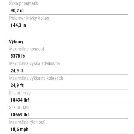
Šìrka pneumatìk
90,2 in
Polomer krivky kolies
144,3 in
Výkony
Maximálna nosnosť
8378 lb
Maximálna výška zdvihnutia
24,9 ft
Maximálna výška na kolesách
24,9 ft
Sila pri ryve
18434 lbf
Sila pri ťahu
18659 lbf
Maximálna rýchlosť
18,6 mph