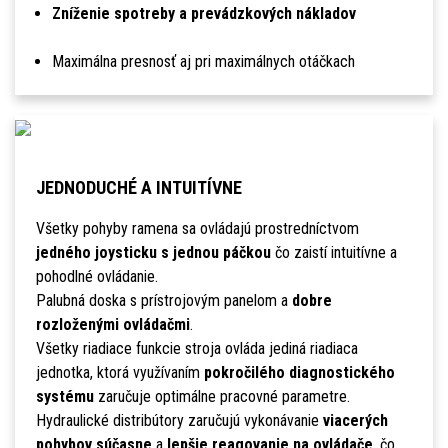
Zníženie spotreby a prevádzkových nákladov
Maximálna presnosť aj pri maximálnych otáčkach
JEDNODUCHÉ A INTUITÍVNE
Všetky pohyby ramena sa ovládajú prostredníctvom
jedného joysticku s jednou páčkou
čo zaistí intuitívne a
pohodlné ovládanie.
Palubná doska s prístrojovým panelom a
dobre
rozloženými ovládačmi
.
Všetky riadiace funkcie stroja ovláda jediná riadiaca
jednotka, ktorá využívaním
pokročilého diagnostického
systému
zaručuje optimálne pracovné parametre.
Hydraulické distribútory zaručujú vykonávanie
viacerých
pohybov súčasne
a
lepšie reagovanie na ovládače
, čo