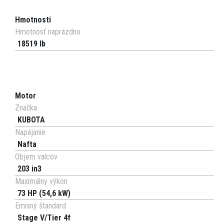
Hmotnosti
Hmotnosť naprázdno
18519 lb
Motor
Značka
KUBOTA
Napájanie
Nafta
Objem valcov
203 in3
Maximálny výkon
73 HP (54,6 kW)
Emisný štandard
Stage V/Tier 4f