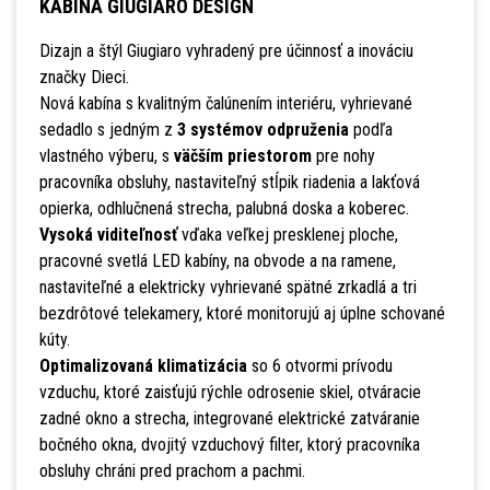
KABÍNA GIUGIARO DESIGN
Dizajn a štýl Giugiaro vyhradený pre účinnosť a inováciu
značky Dieci.
Nová kabína s kvalitným čalúnením interiéru, vyhrievané
sedadlo s jedným z
3 systémov odpruženia
podľa
vlastného výberu, s
väčším priestorom
pre nohy
pracovníka obsluhy, nastaviteľný stĺpik riadenia a lakťová
opierka, odhlučnená strecha, palubná doska a koberec.
Vysoká viditeľnosť
vďaka veľkej presklenej ploche,
pracovné svetlá LED kabíny, na obvode a na ramene,
nastaviteľné a elektricky vyhrievané spätné zrkadlá a tri
bezdrôtové telekamery, ktoré monitorujú aj úplne schované
kúty.
Optimalizovaná klimatizácia
so 6 otvormi prívodu
vzduchu, ktoré zaisťujú rýchle odrosenie skiel, otváracie
zadné okno a strecha, integrované elektrické zatváranie
bočného okna, dvojitý vzduchový filter, ktorý pracovníka
obsluhy chráni pred prachom a pachmi.