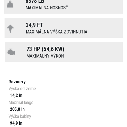
8378 LB
MAXIMÁLNA NOSNOSŤ
24,9 FT
MAXIMÁLNA VÝŠKA ZDVIHNUTIA
73 HP (54,6 KW)
MAXIMÁLNY VÝKON
Rozmery
Výška od zeme
14,2 in
Maximal längd
205,8 in
Výška kabìny
94,9 in