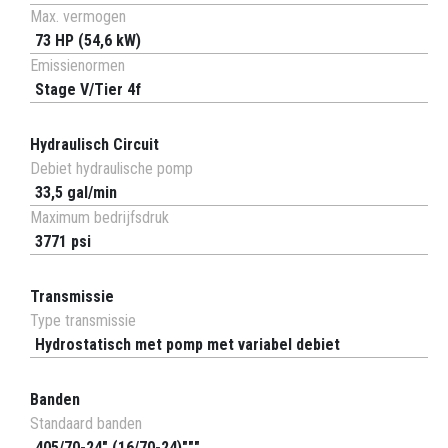
Max. vermogen
73 HP (54,6 kW)
Emissienormen
Stage V/Tier 4f
Hydraulisch Circuit
Debiet hydraulische pomp
33,5 gal/min
Maximum bedrijfsdruk
3771 psi
Transmissie
Type transmissie
Hydrostatisch met pomp met variabel debiet
Banden
Standaard banden
405/70-24" (16/70-24)"""