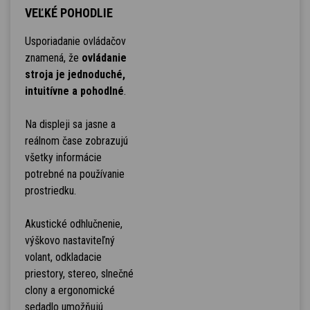
VEĽKÉ POHODLIE
Usporiadanie ovládačov
znamená, že
ovládanie
stroja je jednoduché,
intuitívne a pohodlné
.
Na displeji sa jasne a
reálnom čase zobrazujú
všetky informácie
potrebné na používanie
prostriedku.
Akustické odhlučnenie,
výškovo nastaviteľný
volant, odkladacie
priestory, stereo, slnečné
clony a ergonomické
sedadlo umožňujú