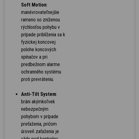
Soft Motion
:
manévrovateľnejšie
rameno so zníženou
rýchlosťou pohybu v
prípade priblíženia sa k
fyzickej koncovej
polohe koncových
spínačov a pri
predbežnom alarme
ochranného systému
proti prevráteniu.
Anti-Tilt System
:
bráni akýmkoľvek
nebezpečným
pohybom v prípade
preťaženia, pričom
úroveň zaťaženia je
vždy pod kontrolou.