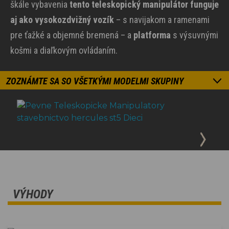
škále vybavenia
tento teleskopický manipulátor funguje
aj ako vysokozdvižný vozík
– s navijakom a ramenami
pre ťažké a objemné bremená – a
platforma
s výsuvnými
košmi a diaľkovým ovládaním.
ZOZNÁMTE SA SO VŠETKÝMI MODELMI SKUPINY
VÝHODY