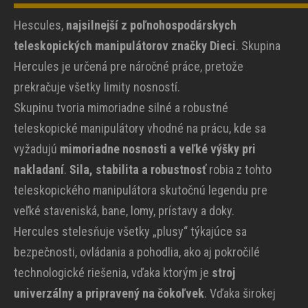
Hescules,
najsilnejší z poľnohospodárskych
teleskopických manipulátorov značky Dieci
. Skupina
Hercules je určená pre náročné práce, pretože
prekračuje všetky limity nosností.
Skupinu tvoria mimoriadne silné a robustné
teleskopické manipulátory vhodné na prácu, kde sa
vyžadujú
mimoriadne nosnosti a veľké výšky pri
nakladaní
.
Sila, stabilita a robustnosť
robia z tohto
teleskopického manipulátora skutočnú legendu pre
veľké staveniská, bane, lomy, prístavy a doky.
Hercules stelesňuje všetky „plusy“ týkajúce sa
bezpečnosti, ovládania a pohodlia, ako aj pokročilé
technologické riešenia, vďaka ktorým je
stroj
univerzálny a pripravený na čokoľvek
. Vďaka širokej