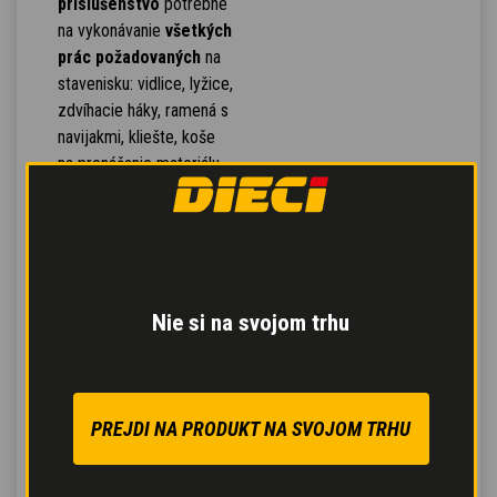
príslušenstvo
potrebné
na vykonávanie
všetkých
prác požadovaných
na
stavenisku: vidlice, lyžice,
zdvíhacie háky, ramená s
navijakmi, kliešte, koše
na prenášanie materiálu,
miešačky, cisterny na
betón, zametacie stroje,
posýpače soli, radlice
pre snehové pluhy.
Automatické
Nie si na svojom trhu
rozpoznanie
príslušenstva
: stroj sa
nakonfiguruje
automaticky po
PREJDI NA PRODUKT NA SVOJOM TRHU
rozpoznaní pripojeného
príslušenstva.