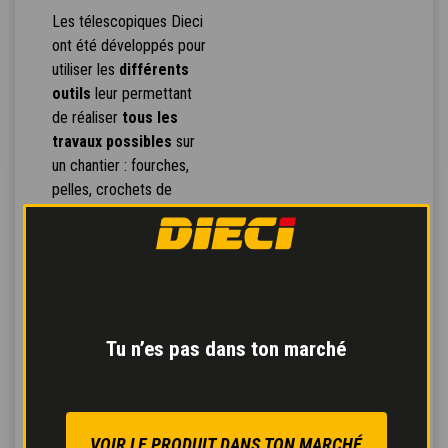
Les télescopiques Dieci
ont été développés pour
utiliser les
différents
outils
leur permettant
de réaliser
tous les
travaux possibles
sur
un chantier : fourches,
pelles, crochets de
levage, bras avec treuil,
pinces, godets porte-
matériaux, bennes
mélangeuses,
bétonnières, balayeuses,
épandeurs de sel, lames
Tu n’es pas dans ton marché
chasse-neige.
Reconnaissance
automatique de
l'outillage
: la machine
VOIR LE PRODUIT DANS TON MARCHÉ