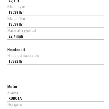
20,8 ft
Sila pri ryve
13039 lbf
Sila pri ťahu
13039 lbf
Maximálna rýchlosť
22,4 mph
Hmotnosti
Hmotnosť naprázdno
15322 lb
Motor
Značka
KUBOTA
Napájanie