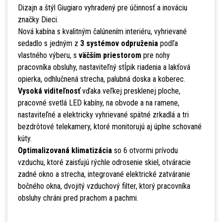
Dizajn a štýl Giugiaro vyhradený pre účinnosť a inováciu
značky Dieci.
Nová kabína s kvalitným čalúnením interiéru, vyhrievané
sedadlo s jedným z
3 systémov odpruženia
podľa
vlastného výberu, s
väčším priestorom
pre nohy
pracovníka obsluhy, nastaviteľný stĺpik riadenia a lakťová
opierka, odhlučnená strecha, palubná doska a koberec.
Vysoká viditeľnosť
vďaka veľkej presklenej ploche,
pracovné svetlá LED kabíny, na obvode a na ramene,
nastaviteľné a elektricky vyhrievané spätné zrkadlá a tri
bezdrôtové telekamery, ktoré monitorujú aj úplne schované
kúty.
Optimalizovaná klimatizácia
so 6 otvormi prívodu
vzduchu, ktoré zaisťujú rýchle odrosenie skiel, otváracie
zadné okno a strecha, integrované elektrické zatváranie
bočného okna, dvojitý vzduchový filter, ktorý pracovníka
obsluhy chráni pred prachom a pachmi.