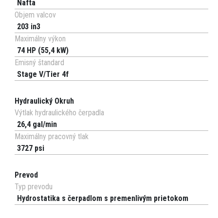
Nafta
Objem valcov
203 in3
Maximálny výkon
74 HP (55,4 kW)
Emisný štandard
Stage V/Tier 4f
Hydraulický Okruh
Výtlak hydraulického čerpadla
26,4 gal/min
Maximálny pracovný tlak
3727 psi
Prevod
Typ prevodu
Hydrostatika s čerpadlom s premenlivým prietokom