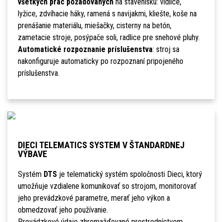
všetkých prác požadovaných
na stavenisku: vidlice,
lyžice, zdvíhacie háky, ramená s navijakmi, kliešte, koše na
prenášanie materiálu, miešačky, cisterny na betón,
zametacie stroje, posýpače soli, radlice pre snehové pluhy.
Automatické rozpoznanie príslušenstva
: stroj sa
nakonfiguruje automaticky po rozpoznaní pripojeného
príslušenstva.
DIECI TELEMATICS SYSTEM V ŠTANDARDNEJ
VÝBAVE
Systém
DTS
je telematický systém spoločnosti Dieci, ktorý
umožňuje vzdialene komunikovať so strojom, monitorovať
jeho prevádzkové parametre, merať jeho výkon a
obmedzovať jeho používanie.
Prevádzkové údaje zhromažďované prostredníctvom