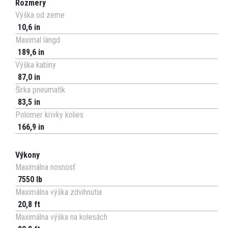
Rozmery
Výška od zeme
10,6 in
Maximal längd
189,6 in
Výška kabìny
87,0 in
Šìrka pneumatìk
83,5 in
Polomer krivky kolies
166,9 in
Výkony
Maximálna nosnosť
7550 lb
Maximálna výška zdvihnutia
20,8 ft
Maximálna výška na kolesách