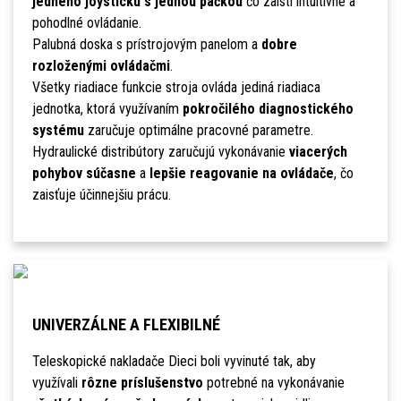
jedného joysticku s jednou páčkou
čo zaistí intuitívne a
pohodlné ovládanie.
Palubná doska s prístrojovým panelom a
dobre
rozloženými ovládačmi
.
Všetky riadiace funkcie stroja ovláda jediná riadiaca
jednotka, ktorá využívaním
pokročilého diagnostického
systému
zaručuje optimálne pracovné parametre.
Hydraulické distribútory zaručujú vykonávanie
viacerých
pohybov súčasne
a
lepšie reagovanie na ovládače
, čo
zaisťuje účinnejšiu prácu.
UNIVERZÁLNE A FLEXIBILNÉ
Teleskopické nakladače Dieci boli vyvinuté tak, aby
využívali
rôzne príslušenstvo
potrebné na vykonávanie