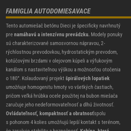
FAMIGLIA AUTODOMIESAVACE
Tento automiešač betónu Dieci je špecificky navrhnutý
pre
namáhavú a intenzívnu prevádzku.
Modely ponuky
sú charakterizované samosvornou nápravou, 2-
rýchlostnou prevodovkou, hydrostatickým prevodom,
kotúčovými brzdami v olejovom kúpeli a výfukovým
kanálom s nastaviteľnou výškou a možnosťou otočenia
o 180°. Kolaudovaný projekt
špirálových lopatiek
umožňuje homogenitu hmoty vo všetkých častiach,
pričom veľká hrúbka ocele použitej na bubon miešača
zaručuje jeho nedeformovateľnosť a dlhú životnosť.
Ovládateľnosť, kompaktnosť a obratnosť
spolu
s pohonom 4 kolies umožňujú lepší kontakt s terénom,
čo zaručuje stabilitu a bezpečnosť.
Kabína, ktorá