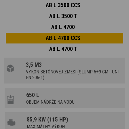
AB L 3500 CCS
AB L 3500 T
AB L 4700
AB L 4700 CCS
AB L 4700 T
3,5 M3
VÝKON BETÓNOVEJ ZMESI (SLUMP 5÷9 CM - UNI
EN 206-1)
650 L
OBJEM NÁDRŽE NA VODU
85,9 KW (115 HP)
MAXIMÁLNY VÝKON