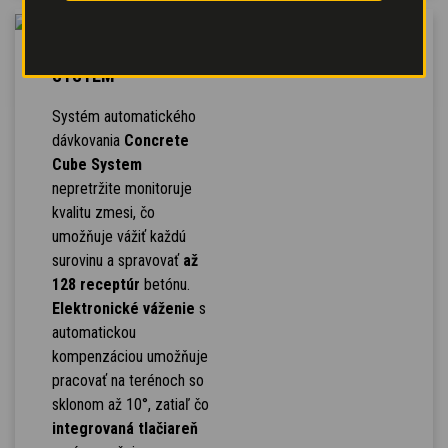
CONCRETE CUBE
SYSTEM
Systém automatického
dávkovania
Concrete
Cube System
nepretržite monitoruje
kvalitu zmesi, čo
umožňuje vážiť každú
surovinu a spravovať
až
128 receptúr
betónu.
Elektronické váženie
s
automatickou
kompenzáciou umožňuje
pracovať na terénoch so
sklonom až 10°, zatiaľ čo
integrovaná tlačiareň