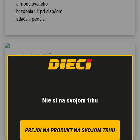
a modulovaného
brzdenia už pri slabšom
stláčaní pedálu.
TROJSTRANNÉ
VYKLADANIE
Bubon je vybavený
zdvíhacím systémom,
ktorý uľahčuje vykladanie,
a otočným systémom
Nie si na svojom trhu
umožňujúcim otáčanie o
180 stupňov na uľahčenie
vykladania.
PREJDI NA PRODUKT NA SVOJOM TRHU