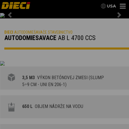
USA
Previous
Nex
DIECI
AUTODOMIEŠAVAČE STAVEBNICTVO
AUTODOMIESAVACE
AB L 4700 CCS
3,5 M3
VÝKON BETÓNOVEJ ZMESI (SLUMP
5÷9 CM - UNI EN 206-1)
650 L
OBJEM NÁDRŽE NA VODU