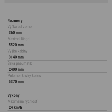
Rozmery
Výška od zeme
360 mm
Maximal längd
5520 mm
Výška kabìny
3140 mm
Šìrka pneumatìk
2400 mm
Polomer krivky kolies
5370 mm
Výkony
Maximálna rýchlosť
24 km/h