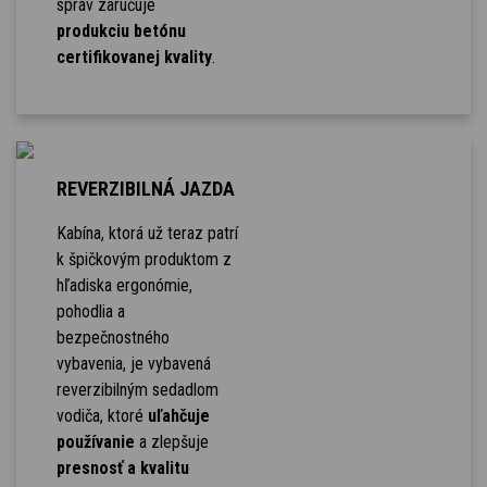
správ zaručuje
produkciu betónu
certifikovanej kvality
.
REVERZIBILNÁ JAZDA
Kabína, ktorá už teraz patrí
k špičkovým produktom z
hľadiska ergonómie,
pohodlia a
bezpečnostného
vybavenia, je vybavená
reverzibilným sedadlom
vodiča, ktoré
uľahčuje
používanie
a zlepšuje
presnosť a kvalitu