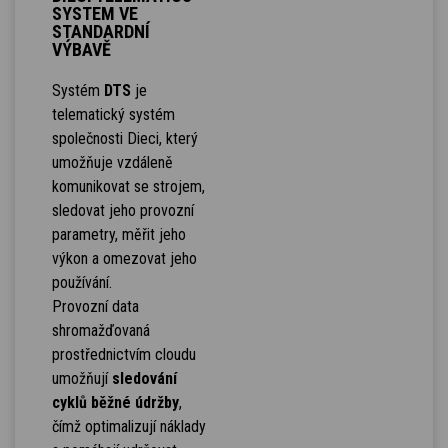
SYSTEM VE
STANDARDNÍ
VÝBAVĚ
Systém
DTS
je
telematický systém
společnosti Dieci, který
umožňuje vzdáleně
komunikovat se strojem,
sledovat jeho provozní
parametry, měřit jeho
výkon a omezovat jeho
používání.
Provozní data
shromažďovaná
prostřednictvím cloudu
umožňují
sledování
cyklů běžné údržby
,
čímž optimalizují náklady