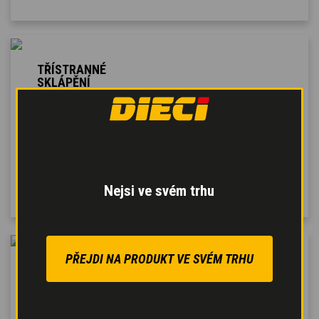
TŘÍSTRANNÉ
SKLÁPĚNÍ
Korba s otáčením o 180°
umožňuje boční vyklápění
materiálu,
se zkrácením
manipulačního času
a
se
zvýšením produktivity
.
Nejsi ve svém trhu
PŘEJDI NA PRODUKT VE SVÉM TRHU
SYSTÉM CONCRETE
CUBE
Automatický dávkovací