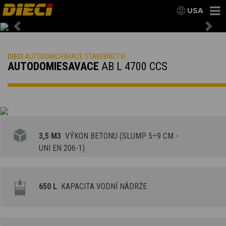
USA
Previous
Nex
DIECI
AUTODOMICHAVACE STAVEBNICTVI
AUTODOMIESAVACE
AB L 4700 CCS
3,5 M3
VÝKON BETONU (SLUMP 5÷9 CM -
UNI EN 206-1)
650 L
KAPACITA VODNÍ NÁDRŽE