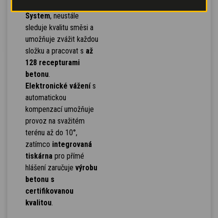
systém,
Concrete Cube
System
, neustále
sleduje kvalitu směsi a
umožňuje zvážit každou
složku a pracovat s
až
128 recepturami
betonu
.
Elektronické vážení
s
automatickou
kompenzací umožňuje
provoz na svažitém
terénu až do 10°,
zatímco
integrovaná
tiskárna
pro přímé
hlášení zaručuje
výrobu
betonu s
certifikovanou
kvalitou
.