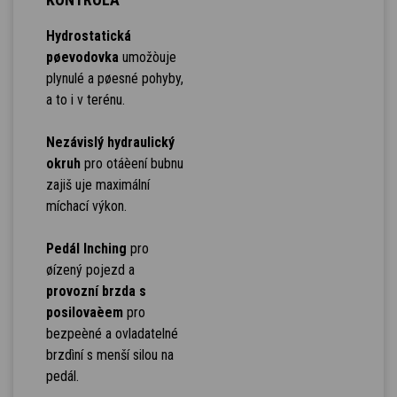
Hydrostatická
pøevodovka
umožòuje
plynulé a pøesné pohyby,
a to i v terénu.
Nezávislý hydraulický
okruh
pro otáèení bubnu
zajiš uje maximální
míchací výkon.
Pedál Inching
pro
øízený pojezd a
provozní brzda s
posilovaèem
pro
bezpeèné a ovladatelné
brzdìní s menší silou na
pedál.