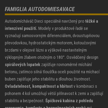
FAMIGLIA AUTODOMIESAVACE
Autodomícháváč Dieci speciálně navržený pro
těžké a
intenzivní použití.
Modely v produktové řadě se
vyznačují samosvorným diferenciálem, dvoustupňovou
převodovkou, hydrostatickým motorem, kotoučovými
brzdami v olejové lázni a výškově nastavitelným
výklopným žlabem otočným o 180°. Osvědčený design
spirálových lopatek
zajišťuje rovnoměrné míchání
betonu, zatímco silná tloušťka oceli použité na míchací
buben zajišťuje jeho stabilitu a dlouhou životnost.
Ovladatelnost, kompaktnost a hbitost
v kombinaci s
pohonem 4 kol umožňují větší přilnavost k zemi a zajišťují
stabilitu a bezpečnost.
Špičková kabina z pohledu
ergonomie, komfortu a bezpečnostních prvků
má