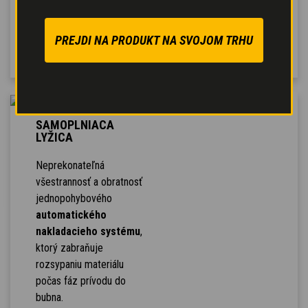
a modulovaného
brzdenia už pri slabšom
PREJDI NA PRODUKT NA SVOJOM TRHU
stláčaní pedálu.
SAMOPLNIACA
LYŽICA
Neprekonateľná
všestrannosť a obratnosť
jednopohybového
automatického
nakladacieho systému
,
ktorý zabraňuje
rozsypaniu materiálu
počas fáz prívodu do
bubna.