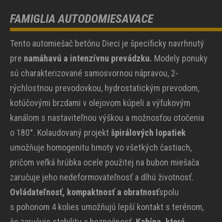
FAMIGLIA AUTODOMIESAVACE
Tento automiešač betónu Dieci je špecificky navrhnutý
pre
namáhavú a intenzívnu prevádzku.
Modely ponuky
sú charakterizované samosvornou nápravou, 2-
rýchlostnou prevodovkou, hydrostatickým prevodom,
kotúčovými brzdami v olejovom kúpeli a výfukovým
kanálom s nastaviteľnou výškou a možnosťou otočenia
o 180°. Kolaudovaný projekt
špirálových lopatiek
umožňuje homogenitu hmoty vo všetkých častiach,
pričom veľká hrúbka ocele použitej na bubon miešača
zaručuje jeho nedeformovateľnosť a dlhú životnosť.
Ovládateľnosť, kompaktnosť a obratnosť
spolu
s pohonom 4 kolies umožňujú lepší kontakt s terénom,
čo zaručuje stabilitu a bezpečnosť.
Kabína, ktorá