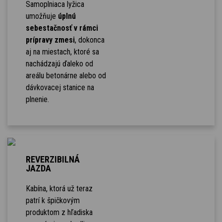
Samoplniaca lyžica
umožňuje
úplnú
sebestačnosť v rámci
prípravy zmesi
, dokonca
aj na miestach, ktoré sa
nachádzajú ďaleko od
areálu betonárne alebo od
dávkovacej stanice na
plnenie.
REVERZIBILNÁ
JAZDA
Kabína, ktorá už teraz
patrí k špičkovým
produktom z hľadiska