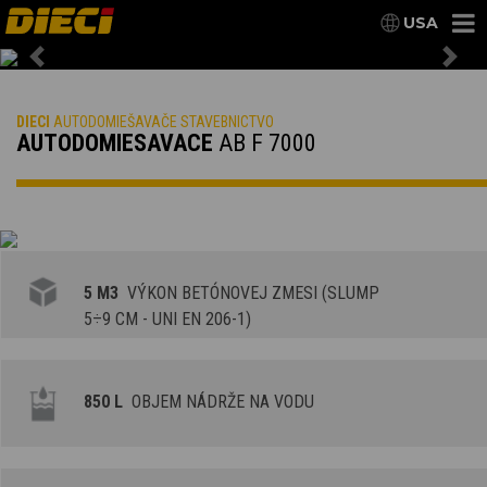
USA
Previous
Nex
DIECI
AUTODOMIEŠAVAČE STAVEBNICTVO
AUTODOMIESAVACE
AB F 7000
5 M3
VÝKON BETÓNOVEJ ZMESI (SLUMP
5÷9 CM - UNI EN 206-1)
850 L
OBJEM NÁDRŽE NA VODU