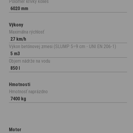
Polomer krivky kolies
6020 mm
Výkony
Maximálna rýchlosť
27 km/h
Výkon betónovej zmesi (SLUMP 5÷9 cm - UNI EN 206-1)
5 m3
Objem nádrže na vodu
850 l
Hmotnosti
Hmotnosť naprázdno
7400 kg
Motor