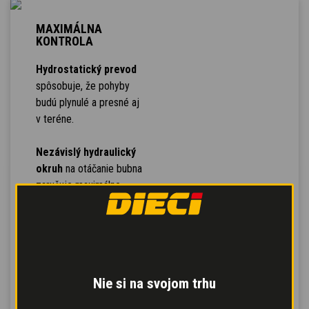
MAXIMÁLNA
KONTROLA
Hydrostatický prevod
spôsobuje, že pohyby
budú plynulé a presné aj
v teréne.
Nezávislý hydraulický
okruh
na otáčanie bubna
zaručuje maximálne
výkony miešania.
Pedál Inching
zaisťuje
kontrolovaný postup a
prevádzkovú brzdu s
Nie si na svojom trhu
posilňovač
na
dosiahnutie bezpečného