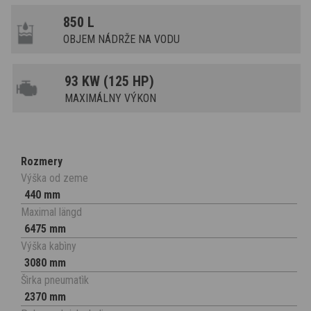
850 L
OBJEM NÁDRŽE NA VODU
93 KW (125 HP)
MAXIMÁLNY VÝKON
Rozmery
Výška od zeme
440 mm
Maximal längd
6475 mm
Výška kabìny
3080 mm
Šìrka pneumatìk
2370 mm