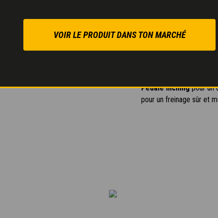
La
transmission hydros
précis, y compris en situa
VOIR LE PRODUIT DANS TON MARCHÉ
Le circuit hydraulique
malaxage de très haute qu
Pédale Inching
pour un 
pour un freinage sûr et m