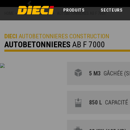
Previous
PRODUITS
SECTEURS
HOME
>
AUTOBETONNIERES
>
AUTOBETONNIERES AB F 7000
DIECI
AUTOBETONNIERES CONSTRUCTION
AUTOBETONNIERES
AB F 7000
5 M3
GÂCHÉE (SL
850 L
CAPACITÉ 