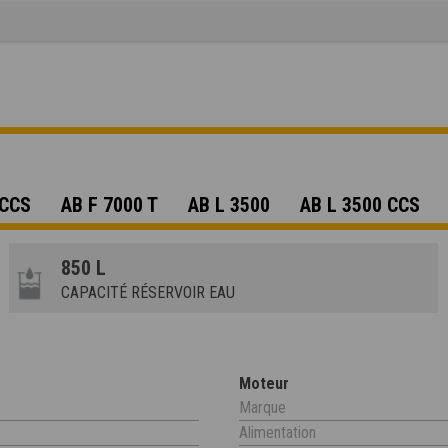
 CCS
AB F 7000 T
AB L 3500
AB L 3500 CCS
850 L
CAPACITÉ RÉSERVOIR EAU
Moteur
Marque
Alimentation