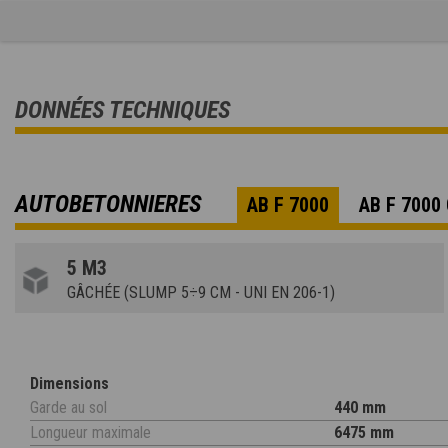
DONNÉES TECHNIQUES
AUTOBETONNIERES
AB F 7000
AB F 7000
5 M3
GÂCHÉE (SLUMP 5÷9 CM - UNI EN 206-1)
Dimensions
Garde au sol
440 mm
Longueur maximale
6475 mm