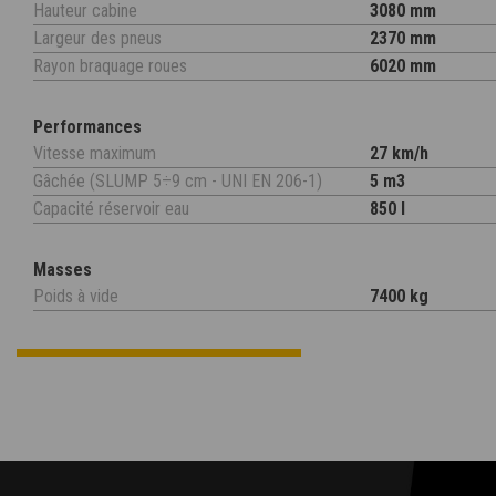
Hauteur cabine
3080 mm
Largeur des pneus
2370 mm
Rayon braquage roues
6020 mm
Performances
Vitesse maximum
27 km/h
Gâchée (SLUMP 5÷9 cm - UNI EN 206-1)
5 m3
Capacité réservoir eau
850 l
Masses
Poids à vide
7400 kg