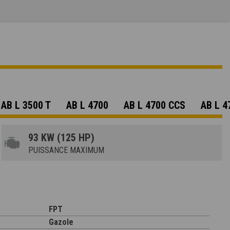
AB L 3500 T
AB L 4700
AB L 4700 CCS
AB L 4
93 KW (125 HP)
PUISSANCE MAXIMUM
FPT
Gazole