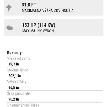
31,8 FT
MAXIMÁLNA VÝŠKA ZDVIHNUTIA
153 HP (114 KW)
MAXIMÁLNY VÝKON
Rozmery
Výška od zeme
15,7 in
Maximal längd
202,1 in
Výška kabìny
96,5 in
Šìrka pneumatìk
90,2 in
Polomer krivky kolies