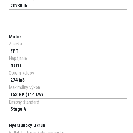
20238 lb
Motor
Značka
FPT
Napájanie
Nafta
Objem valcov
274 in3
Maximálny výkon
153 HP (114 kW)
Emisný štandard
Stage V
Hydraulický Okruh
Výtlak hydraulického čerpadla