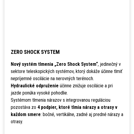
ZERO SHOCK SYSTEM
Nový systém tlmenia „Zero Shock System“
, jedinečný v
sektore teleskopických systémov, ktorý dokáže účinne tlmiť
nepríjemné oscilácie na nerovných terénoch.
Hydraulické odpruženie
účinne znižuje oscilácie a pri
jazde ponúka vysoké pohodlie.
Systémom tlmenia nárazov s integrovanou reguláciou
pozostáva zo
4 podpier, ktoré tlmia nárazy a otrasy v
každom smere
: bočné, vertikálne, zadné aj predné nárazy a
otrasy.