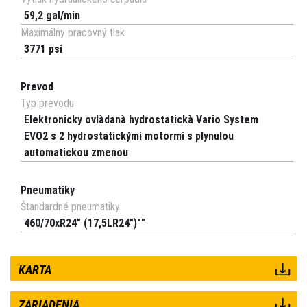
59,2 gal/min
Maximálny pracovný tlak
3771 psi
Prevod
Typ prevodu
Elektronicky ovlàdanà hydrostatickà Vario System
EVO2 s 2 hydrostatickými motormi s plynulou
automatickou zmenou
Pneumatiky
Štandardné pneumatiky
460/70xR24" (17,5LR24")""
KARTA
ZARIADENIA