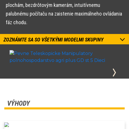
plochám, bezdrôtovým kamerám, intuitívnemu
palubnému počítaču na zaistenie maximálneho ovládania
fáz chodu.
ZOZNÁMTE SA SO VŠETKÝMI MODELMI SKUPINY
VÝHODY