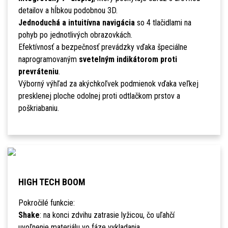
detailov a hĺbkou podobnou 3D.
Jednoduchá a intuitívna navigácia
so 4 tlačidlami na
pohyb po jednotlivých obrazovkách.
Efektívnosť a bezpečnosť prevádzky vďaka špeciálne
naprogramovaným
svetelným indikátorom proti
prevráteniu
.
Výborný výhľad za akýchkoľvek podmienok vďaka veľkej
presklenej ploche odolnej proti odtlačkom prstov a
poškriabaniu.
HIGH TECH BOOM
Pokročilé funkcie:
Shake
: na konci zdvihu zatrasie lyžicou, čo uľahčí
uvoľnenie materiálu vo fáze vykladania.