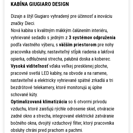
KABÍNA GIUGIARO DESIGN
Dizajn a štýl Giugiaro vyhradený pre účinnosť a inováciu
značky Dieci.
Nová kabína s kvalitným mäkkým čalúnením interiéru,
vyhrievané sedadlo s jedným z
3 systémov odpruženia
podľa vlastného výberu, s
väčším priestorom
pre nohy
pracovníka obsluhy, nastaviteľný stĺpik riadenia a lakťová
opierka, odhlučnená strecha, palubná doska a koberec.
Vysoká viditeľnosť
vďaka veľkej presklenej ploche,
pracovné svetlá LED kabíny, na obvode a na ramene,
nastaviteľné a elektricky vyhrievané spätné zrkadlá a tri
bezdrôtové telekamery, ktoré monitorujú aj úplne
schované kúty.
Optimalizovaná klimatizácia
so 6 otvormi prívodu
vzduchu, ktoré zaisťujú rýchle odrosenie skiel, otváracie
zadné okno a strecha, integrované elektrické zatváranie
bočného okna, dvojitý vzduchový filter, ktorý pracovníka
obsluhy chráni pred prachom a pachmi.