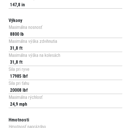
147,8 in
Výkony
Maximálna nosnosť
8800 lb
Maximálna výška zdvihnutia
31,8 ft
Maximálna výška na kolesách
31,8 ft
Sila pri ryve
17985 lbf
Sila pri ťahu
20008 lbf
Maximálna rýchlosť
24,9 mph
Hmotnosti
Hmotnosť naprázdno