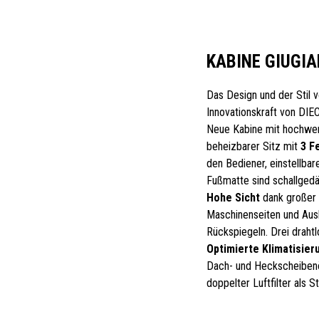
KABINE GIUGIA
Das Design und der Stil v
Innovationskraft von DIEC
Neue Kabine mit hochwert
beheizbarer Sitz mit
3 F
den Bediener, einstellba
Fußmatte sind schallged
Hohe Sicht
dank großer 
Maschinenseiten und Ausl
Rückspiegeln. Drei draht
Optimierte Klimatisier
Dach- und Heckscheibenö
doppelter Luftfilter als 