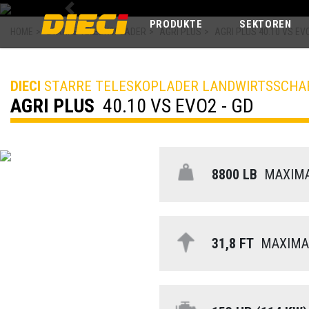
Previous
PRODUKTE
SEKTOREN
HOME
>
STARRE TELESKOPLADER
>
AGRI PLUS
>
AGRI PLUS 40.10 VS EVO
DIECI
STARRE TELESKOPLADER LANDWIRTSSCHA
AGRI PLUS
40.10 VS EVO2 - GD
8800 LB
MAXIMA
31,8 FT
MAXIMA