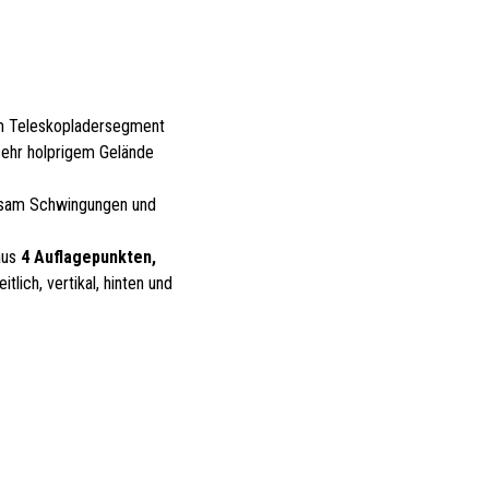
im Teleskopladersegment
 sehr holprigem Gelände
ksam Schwingungen und
aus
4 Auflagepunkten,
seitlich, vertikal, hinten und