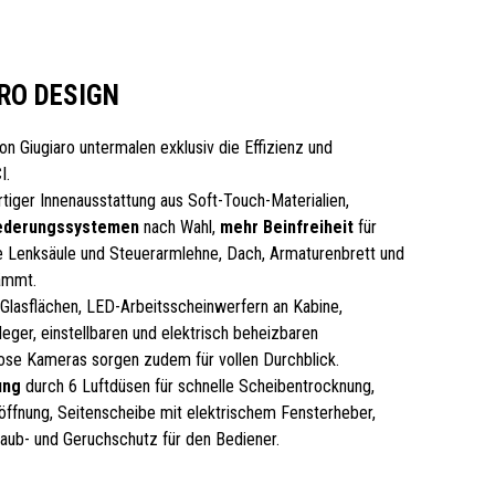
RO DESIGN
on Giugiaro untermalen exklusiv die Effizienz und
I.
iger Innenausstattung aus Soft-Touch-Materialien,
ederungssystemen
nach Wahl,
mehr Beinfreiheit
für
re Lenksäule und Steuerarmlehne, Dach, Armaturenbrett und
ämmt.
Glasflächen, LED-Arbeitsscheinwerfern an Kabine,
eger, einstellbaren und elektrisch beheizbaren
lose Kameras sorgen zudem für vollen Durchblick.
ung
durch 6 Luftdüsen für schnelle Scheibentrocknung,
ffnung, Seitenscheibe mit elektrischem Fensterheber,
Staub- und Geruchschutz für den Bediener.