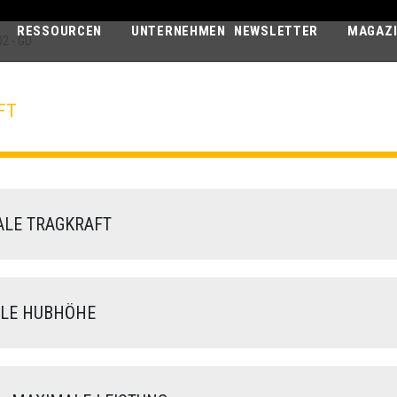
RESSOURCEN
UNTERNEHMEN
NEWSLETTER
MAGAZ
2 - GD
FT
AGRI PLUS
40.10 VS EVO2 - GD
LE TRAGKRAFT
LE HUBHÖHE