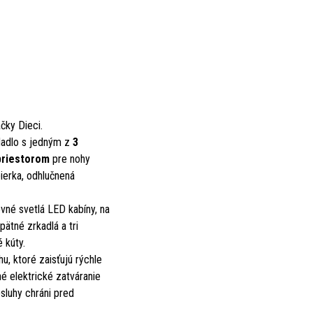
čky Dieci.
edadlo s jedným z
3
priestorom
pre nohy
pierka, odhlučnená
vné svetlá LED kabíny, na
ätné zrkadlá a tri
 kúty.
u, ktoré zaisťujú rýchle
né elektrické zatváranie
sluhy chráni pred