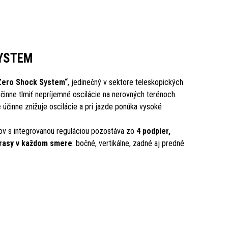
YSTEM
Zero Shock System“
, jedinečný v sektore teleskopických
činne tlmiť nepríjemné oscilácie na nerovných terénoch.
e
účinne znižuje oscilácie a pri jazde ponúka vysoké
v s integrovanou reguláciou pozostáva zo
4 podpier,
trasy v každom smere
: bočné, vertikálne, zadné aj predné