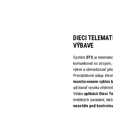
DIECI TELEMA
VÝBAVE
Systém
DTS
je telematic
komunikovať so strojom,
výkon a obmedzovať jeho
Prevádzkové údaje zhro
monitorovanie cyklov b
udržiavať vysokú efektivi
Vďaka
aplikácii Dieci T
mobilných zariadení, ta
neustále pod kontrolou