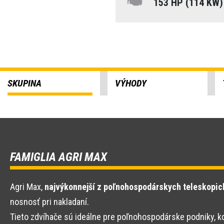
153 HP (114 KW
SKUPINA
VÝHODY
FAMIGLIA AGRI MAX
Agri Max,
najvýkonnejší z poľnohospodárskych teleskopic
nosnosť pri nakladaní.
Tieto zdvíhače sú ideálne pre poľnohospodárske podniky, 