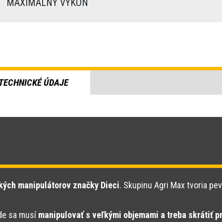
)
MAXIMÁLNY VÝKON
TECHNICKÉ ÚDAJE
kých manipulátorov značky Dieci
. Skupinu Agri Max tvoria pev
kde sa musí
manipulovať s veľkými objemami a treba skrátiť p