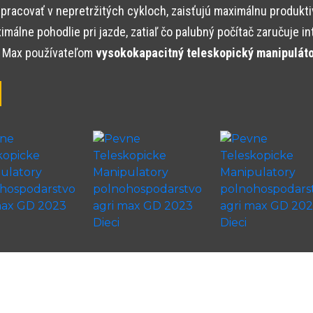
ovať v nepretržitých cykloch, zaisťujú maximálnu produktivitu
álne pohodlie pri jazde, zatiaľ čo palubný počítač zaručuje in
i Max používateľom
vysokokapacitný teleskopický manipulátor