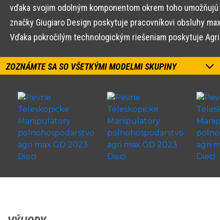
vďaka svojim odolným komponentom okrem toho umožňujú prac
značky Giugiaro Design poskytuje pracovníkovi obsluhy maxim
Vďaka pokročilým technologickým riešeniam poskytuje Agr
ZOZNÁMTE SA SO VŠETKÝMI MODELMI SKUPINY