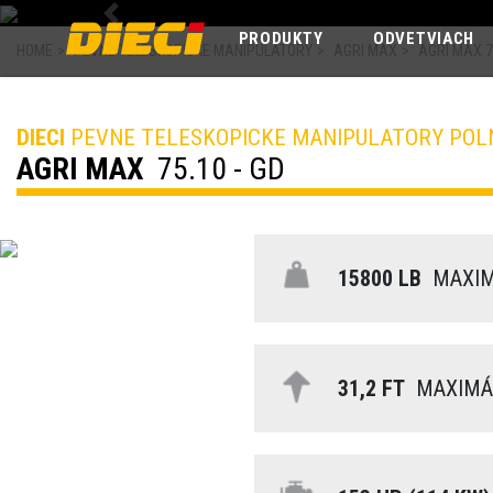
Previous
PRODUKTY
ODVETVIACH
HOME
>
PEVNE TELESKOPICKE MANIPULATORY
>
AGRI MAX
>
AGRI MAX 7
DIECI
PEVNE TELESKOPICKE MANIPULATORY PO
AGRI MAX
75.10 - GD
15800 LB
MAXIM
31,2 FT
MAXIMÁL