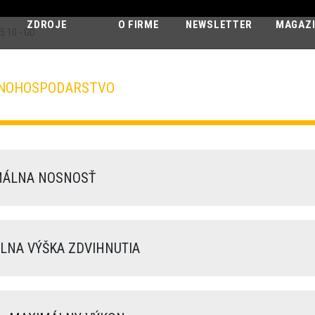
ZDROJE
O FIRME
NEWSLETTER
MAGAZ
5.10 - GD
LNOHOSPODARSTVO
AGRI MAX
75.10 - GD
ÁLNA NOSNOSŤ
NA VÝŠKA ZDVIHNUTIA