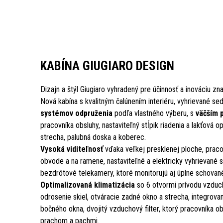
KABÍNA GIUGIARO DESIGN
Dizajn a štýl Giugiaro vyhradený pre účinnosť a inováciu zna
Nová kabína s kvalitným čalúnením interiéru, vyhrievané s
systémov odpruženia
podľa vlastného výberu, s
väčším 
pracovníka obsluhy, nastaviteľný stĺpik riadenia a lakťová o
strecha, palubná doska a koberec.
Vysoká viditeľnosť
vďaka veľkej presklenej ploche, praco
obvode a na ramene, nastaviteľné a elektricky vyhrievané sp
bezdrôtové telekamery, ktoré monitorujú aj úplne schované
Optimalizovaná klimatizácia
so 6 otvormi prívodu vzduch
odrosenie skiel, otváracie zadné okno a strecha, integrova
bočného okna, dvojitý vzduchový filter, ktorý pracovníka ob
prachom a pachmi.