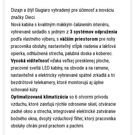
Dizajn a štýl Giugiaro vyhradený pre účinnosť a inováciu
značky Dieci.
Nová kabína s kvalitným mäkkým čalúnením interiéru,
vyhrievané sedadlo s jedným z
3 systémov odpruženia
podľa vlastného výberu, s
väčším priestorom
pre nohy
pracovníka obsluhy, nastaviteľný stĺpik riadenia a lakťová
opierka, odhlučnená strecha, palubná doska a koberec.
Vysoká viditeľnosť
vďaka veľkej presklenej ploche,
pracovné svetlá LED kabíny, na obvode a na ramene,
nastaviteľné a elektricky vyhrievané spätné zrkadlá a tri
bezdrôtové telekamery, ktoré monitorujú aj úplne
schované kúty.
Optimalizovaná klimatizácia
so 6 otvormi prívodu
vzduchu, ktoré zaisťujú rýchle odrosenie skiel, otváracie
zadné okno a strecha, integrované elektrické zatváranie
bočného okna, dvojitý vzduchový filter, ktorý pracovníka
obsluhy chráni pred prachom a pachmi.