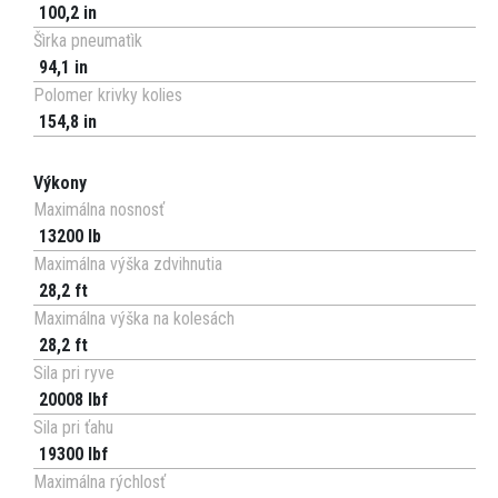
100,2 in
Šìrka pneumatìk
94,1 in
Polomer krivky kolies
154,8 in
Výkony
Maximálna nosnosť
13200 lb
Maximálna výška zdvihnutia
28,2 ft
Maximálna výška na kolesách
28,2 ft
Sila pri ryve
20008 lbf
Sila pri ťahu
19300 lbf
Maximálna rýchlosť