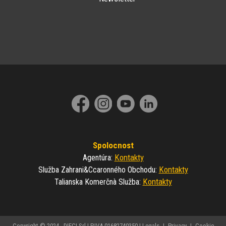
Spolocnost
Kontakty
Agentúra
:
Kontakty
Služba Zahrani&ccaronného Obchodu
:
Kontakty
Talianska Komerčnà Služba
:
Copyright © 2024 - DIECI Srl | P.IVA 01682740350 |
Legals
|
Privacy
|
Cookie