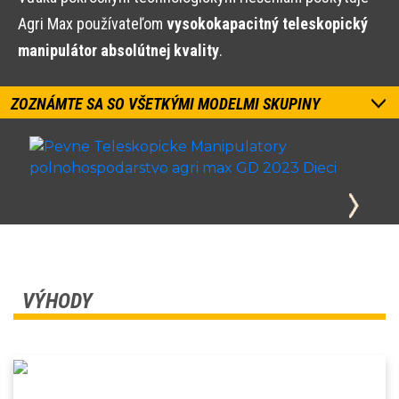
Agri Max používateľom
vysokokapacitný teleskopický
manipulátor absolútnej kvality
.
ZOZNÁMTE SA SO VŠETKÝMI MODELMI SKUPINY
VÝHODY