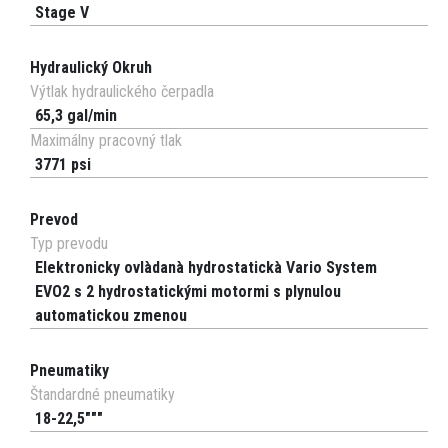
Stage V
Hydraulický Okruh
Výtlak hydraulického čerpadla
65,3 gal/min
Maximálny pracovný tlak
3771 psi
Prevod
Typ prevodu
Elektronicky ovlàdanà hydrostatickà Vario System
EVO2 s 2 hydrostatickými motormi s plynulou
automatickou zmenou
Pneumatiky
Štandardné pneumatiky
18-22,5"""