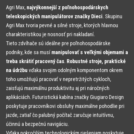
Agri Max,
najvýkonnejší z poľnohospodárskych
teleskopických manipulátorov značky Dieci
. Skupinu
Agri Max tvoria pevné a silné stroje, ktorých hlavnou
charakteristikou je nosnosť pri nakladaní.
Tieto zdvíhače sú ideálne pre poľnohospodárske
podniky, kde sa musí
manipulovať s veľkými objemami a
treba skrátiť pracovný čas
.
Robustné stroje, praktické
na údržbu
vďaka svojim odolným komponentom okrem
toho umožňujú pracovať v nepretržitých cykloch,
zaisťujú maximálnu produktivitu aj pri náročných
aplikáciách. Futuristická kabína značky Giugiaro Design
poskytuje pracovníkovi obsluhy maximálne pohodlie pri
jazde, zatiaľ čo palubný počítač zaručuje intuitívnu,
účinnú a bezpečnú navigáciu.
Vďaka pokročilým technologickým riešeniam poskytuje