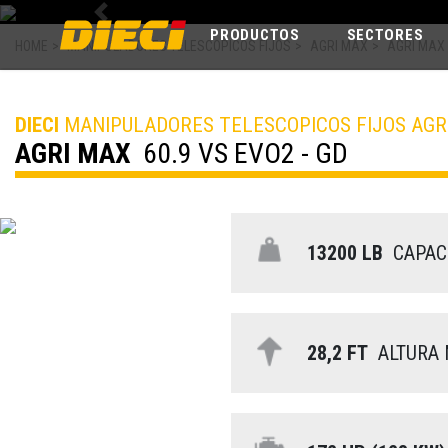
Previous
PRODUCTOS
SECTORES
HOME
>
MANIPULADORES TELESCOPICOS FIJOS
>
AGRI MAX
>
AGRI MAX 
DIECI
MANIPULADORES TELESCOPICOS FIJOS AGR
AGRI MAX
60.9 VS EVO2 - GD
13200 LB
CAPAC
28,2 FT
ALTURA 