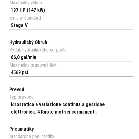
Maximálny výkon
197 HP (147 kW)
Emisný štandard
Stage V
Hydraulický Okruh
Výtlak hydraulického čerpadla
66,0 gal/min
Maximálny pracovný tlak
4569 psi
Prevod
Typ prevodu
Idrostatica a variazione continua a gestione
elettronica. 4 Ruote motrici permanenti.
Pneumatiky
Štandardné pneumatiky