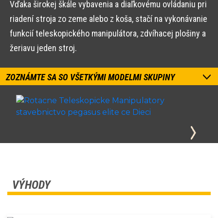
Vďaka širokej škále vybavenia a diaľkovému ovládaniu pri
riadení stroja zo zeme alebo z koša, stačí na vykonávanie
funkcií teleskopického manipulátora, zdvíhacej plošiny a
žeriavu jeden stroj.
ZOZNÁMTE SA SO VŠETKÝMI MODELMI SKUPINY
VÝHODY