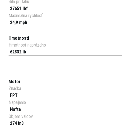
Sila pri ťahu
27651 lbf
Maximálna rýchlosť
24,9 mph
Hmotnosti
Hmotnosť naprázdno
62832 lb
Motor
Značka
FPT
Napájanie
Nafta
Objem valcov
274 in3