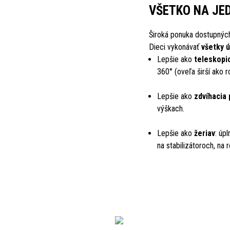
VŠETKO NA JE
Široká ponuka dostupnýc
Dieci vykonávať
všetky 
Lepšie ako
teleskopi
360° (oveľa širší ako 
Lepšie ako
zdvíhacia 
výškach.
Lepšie ako
žeriav
: úp
na stabilizátoroch, na r