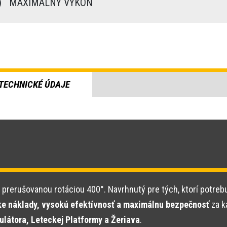
)
MAXIMÁLNY VÝKON
TECHNICKÉ ÚDAJE
 prerušovanou rotáciou 400°. Navrhnutý pre tých, ktorí potreb
ke náklady, vysokú efektívnosť a maximálnu bezpečnosť
za k
látora, Leteckej Platformy a Žeriava
.