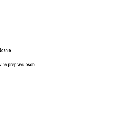
ádanie
v na prepravu osôb