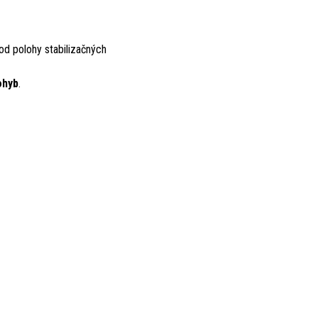
 od polohy stabilizačných
ohyb
.