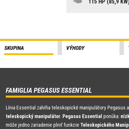
115 HP (85,9 KW
SKUPINA
VÝHODY
FAMIGLIA PEGASUS ESSENTIAL
Línia Essential zahŕňa teleskopické manipulátory Pegasus a
teleskopický manipulátor
.
Pegasus Essential
ponúka:
níz
môže jedno zariadenie plniť funkcie
Teleskopického Manipu