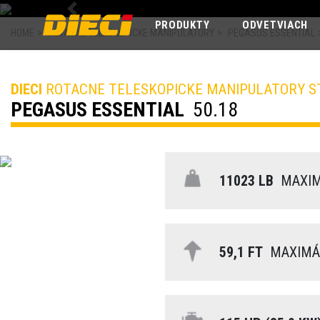
Previous
PRODUKTY
ODVETVIACH
HOME
>
ROTACNE TELESKOPICKE MANIPULATORY
>
PEGASUS ESSENTIAL
DIECI
ROTACNE TELESKOPICKE MANIPULATORY S
PEGASUS ESSENTIAL
50.18
11023 LB
MAXIM
59,1 FT
MAXIMÁL