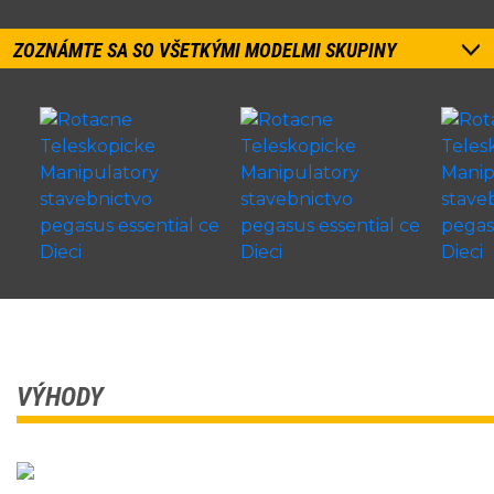
ZOZNÁMTE SA SO VŠETKÝMI MODELMI SKUPINY
VÝHODY