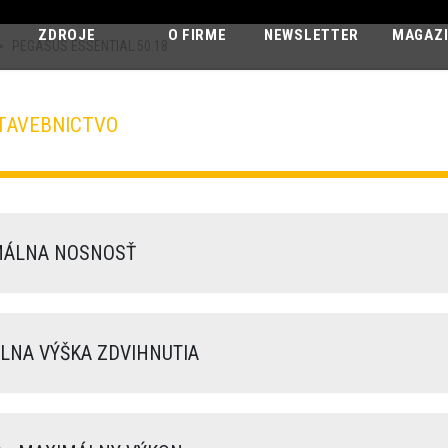
ZDROJE
O FIRME
NEWSLETTER
MAGAZ
>
PEGASUS ESSENTIAL 50.18
TAVEBNICTVO
PEGASUS ESS
50.18
ÁLNA NOSNOSŤ
NA VÝŠKA ZDVIHNUTIA