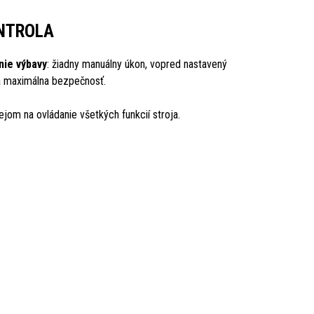
NTROLA
ie výbavy
: žiadny manuálny úkon, vopred nastavený
a maximálna bezpečnosť.
ejom na ovládanie všetkých funkcií stroja.