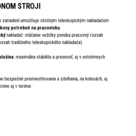
DNOM STROJI
h zariadení umožňuje otočným teleskopickým nakladačom
úkony potrebné na pracovisku
.
cký
nakladač: otáčanie vežičky ponúka pracovný rozsah
rozsah tradičného teleskopického nakladača).
plošina
: maximálna stabilita a presnosť, aj v extrémnych
lne bezpečné premiestňovania a zdvíhania, na kolesách, aj
ovine aj v teréne.