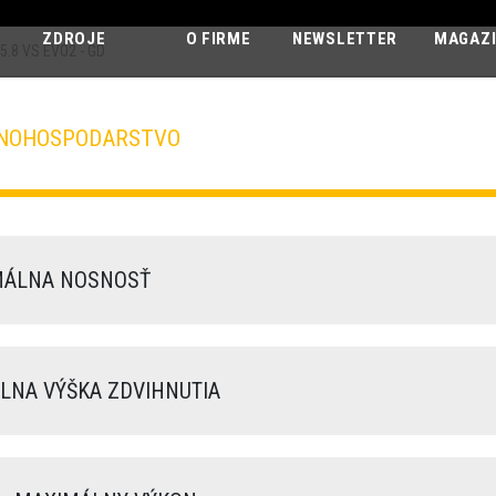
ZDROJE
O FIRME
NEWSLETTER
MAGAZ
5.8 VS EVO2 - GD
LNOHOSPODARSTVO
AGRI MAX
65.8 VS EVO2 - GD
ÁLNA NOSNOSŤ
NA VÝŠKA ZDVIHNUTIA