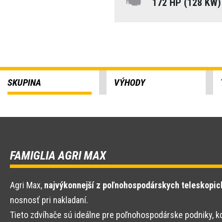
172 HP (128 KW
SKUPINA
VÝHODY
FAMIGLIA AGRI MAX
Agri Max,
najvýkonnejší z poľnohospodárskych teleskopic
nosnosť pri nakladaní.
Tieto zdvíhače sú ideálne pre poľnohospodárske podniky, 