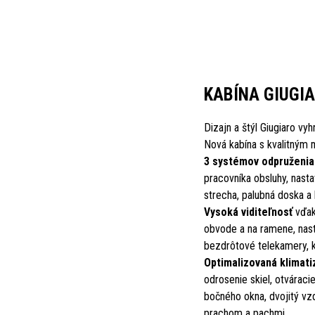
KABÍNA GIUGI
Dizajn a štýl Giugiaro vy
Nová kabína s kvalitným 
3 systémov odpruženia
pracovníka obsluhy, nastav
strecha, palubná doska a
Vysoká viditeľnosť
vďaka
obvode a na ramene, nasta
bezdrôtové telekamery, k
Optimalizovaná klimati
odrosenie skiel, otváraci
bočného okna, dvojitý vzd
prachom a pachmi.