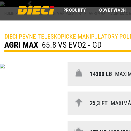
Previous
PRODUKTY
ODVETVIACH
HOME
>
PEVNE TELESKOPICKE MANIPULATORY
>
AGRI MAX
>
AGRI MAX 6
DIECI
PEVNE TELESKOPICKE MANIPULATORY PO
AGRI MAX
65.8 VS EVO2 - GD
14300 LB
MAXIM
25,3 FT
MAXIMÁL