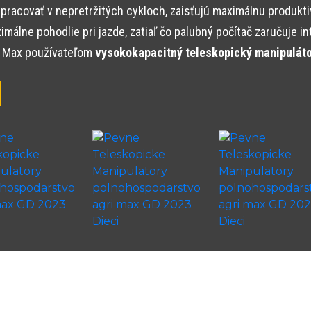
ovať v nepretržitých cykloch, zaisťujú maximálnu produktivitu
álne pohodlie pri jazde, zatiaľ čo palubný počítač zaručuje in
i Max používateľom
vysokokapacitný teleskopický manipulátor