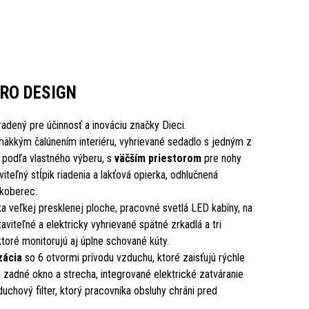
ARO DESIGN
hradený pre účinnosť a inováciu značky Dieci.
mäkkým čalúnením interiéru, vyhrievané sedadlo s jedným z
podľa vlastného výberu, s
väčším priestorom
pre nohy
iteľný stĺpik riadenia a lakťová opierka, odhlučnená
 koberec.
 veľkej presklenej ploche, pracovné svetlá LED kabíny, na
viteľné a elektricky vyhrievané spätné zrkadlá a tri
toré monitorujú aj úplne schované kúty.
zácia
so 6 otvormi prívodu vzduchu, ktoré zaisťujú rýchle
e zadné okno a strecha, integrované elektrické zatváranie
uchový filter, ktorý pracovníka obsluhy chráni pred