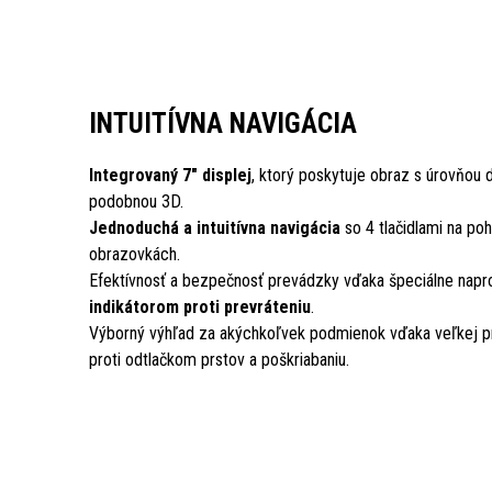
INTUITÍVNA NAVIGÁCIA
Integrovaný 7" displej
, ktorý poskytuje obraz s úrovňou d
podobnou 3D.
Jednoduchá a intuitívna navigácia
so 4 tlačidlami na po
obrazovkách.
Efektívnosť a bezpečnosť prevádzky vďaka špeciálne na
indikátorom proti prevráteniu
.
Výborný výhľad za akýchkoľvek podmienok vďaka veľkej pr
proti odtlačkom prstov a poškriabaniu.