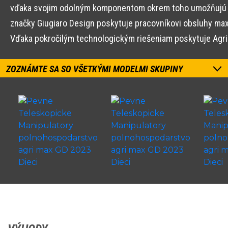
vďaka svojim odolným komponentom okrem toho umožňujú prac
značky Giugiaro Design poskytuje pracovníkovi obsluhy maxim
Vďaka pokročilým technologickým riešeniam poskytuje Agr
ZOZNÁMTE SA SO VŠETKÝMI MODELMI SKUPINY