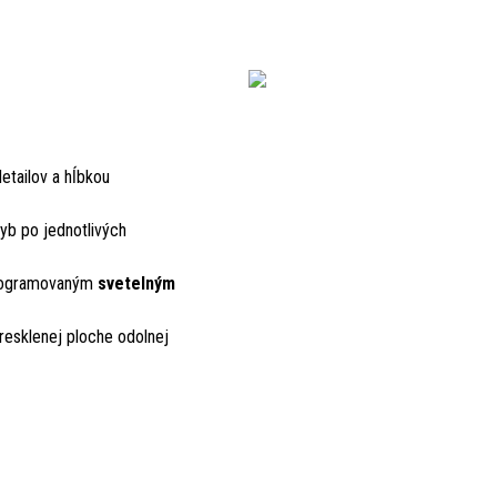
etailov a hĺbkou
hyb po jednotlivých
programovaným
svetelným
esklenej ploche odolnej