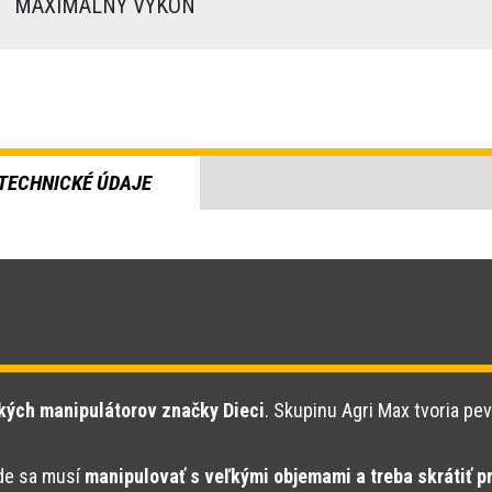
)
MAXIMÁLNY VÝKON
TECHNICKÉ ÚDAJE
kých manipulátorov značky Dieci
. Skupinu Agri Max tvoria pev
kde sa musí
manipulovať s veľkými objemami a treba skrátiť p