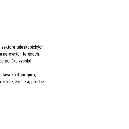
v sektore teleskopických
na nerovných terénoch.
azde ponúka vysoké
ostáva zo
4 podpier,
rtikálne, zadné aj predné