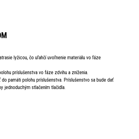
OM
atrasie lyžicou, čo uľahčí uvoľnenie materiálu vo fáze
 polohu príslušenstva vo fáze zdvihu a zníženia.
ť do pamäti polohu príslušenstva. Príslušenstvo sa bude dať
hy jednoduchým stlačením tlačidla.