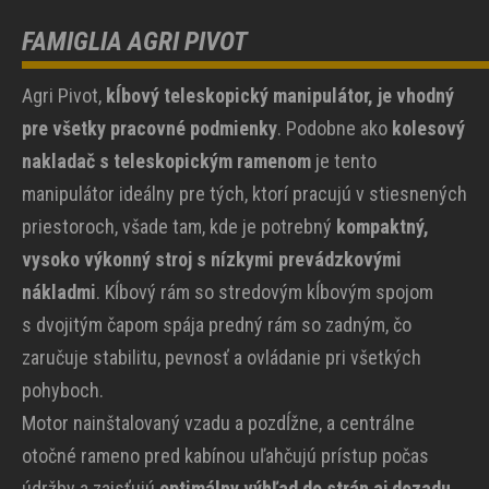
FAMIGLIA AGRI PIVOT
Agri Pivot,
kĺbový teleskopický manipulátor, je vhodný
pre všetky pracovné podmienky
. Podobne ako
kolesový
nakladač s teleskopickým ramenom
je tento
manipulátor ideálny pre tých, ktorí pracujú v stiesnených
priestoroch, všade tam, kde je potrebný
kompaktný,
vysoko výkonný stroj s nízkymi prevádzkovými
nákladmi
. Kĺbový rám so stredovým kĺbovým spojom
s dvojitým čapom spája predný rám so zadným, čo
zaručuje stabilitu, pevnosť a ovládanie pri všetkých
pohyboch.
Motor nainštalovaný vzadu a pozdĺžne, a centrálne
otočné rameno pred kabínou uľahčujú prístup počas
údržby a zaisťujú
optimálny výhľad do strán aj dozadu
.