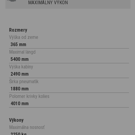
MAXIMÁLNY VÝKON
Rozmery
Výška od zeme
365 mm
Maximal längd
5400 mm
Výška kabìny
2490 mm
Šìrka pneumatìk
1880 mm
Polomer krivky kolies
4010 mm
Výkony
Maximálna nosnosť
2250 kg