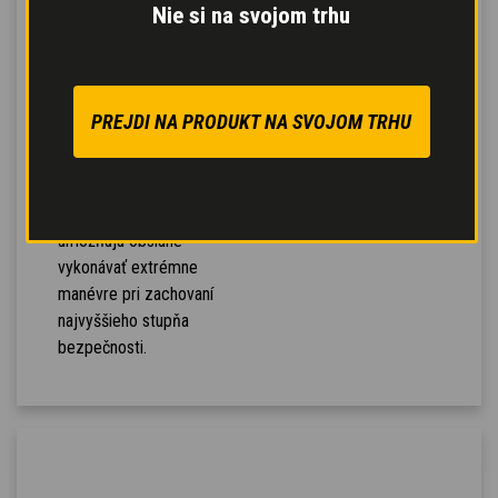
vždy zaručuje štyri
Nie si na svojom trhu
podporné body a
zachováva maximálnu
bočnú stabilitu ako na
vodorovnom povrchu.
PREJDI NA PRODUKT NA SVOJOM TRHU
Nábehový uhol >30°°,
výložník v strednej
polohe
a
mnoho
senzorov stability
umožňujú obsluhe
vykonávať extrémne
manévre pri zachovaní
najvyššieho stupňa
bezpečnosti.