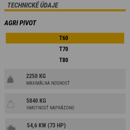
TECHNICKÉ ÚDAJE
AGRI PIVOT
T60
T70
T80
2250 KG
MAXIMÁLNA NOSNOSŤ
5840 KG
HMOTNOSŤ NAPRÁZDNO
54,6 KW (73 HP)