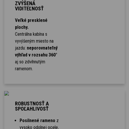
ZVÝŠENÁ
VIDITEĽNOSŤ
Veľké presklené
plochy.
Centrálna kabína s
vyvýšeným miesto na
jazdu:
neporovnateľný
výhľad v rozsahu 360°
aj so zdvihnutým
ramenom.
ROBUSTNOSŤ A
SPOĽAHLIVOSŤ
Posilnené rameno
z
vysoko odolnej ocele,