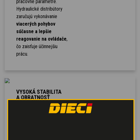
pracovné parametre.
Hydraulické distribútory
zaručujú vykonávanie
viacerých pohybov
súčasne a lepšie
reagovanie na ovládače
,
čo zaisťuje účinnejšiu
prácu.
VYSOKÁ STABILITA
A OBRATNOSŤ
Zadná výkyvná náprava
pre
dokonalé
prispôsobenie
každému terénu
, ktorá