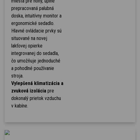
miesta pre nohy, úplne
prepracovaná palubná
doska, intuitívny monitor a
ergonomické sedadlo.
Hlavné ovládacie prvky sú
situované na novej
lakťovej opierke
integrovanej do sedadla,
čo umožňuje jednoduché
a pohodlné používanie
stroja.
Vylepšená klimatizácia a
zvuková izolácia
pre
dokonalý prietok vzduchu
v kabíne.