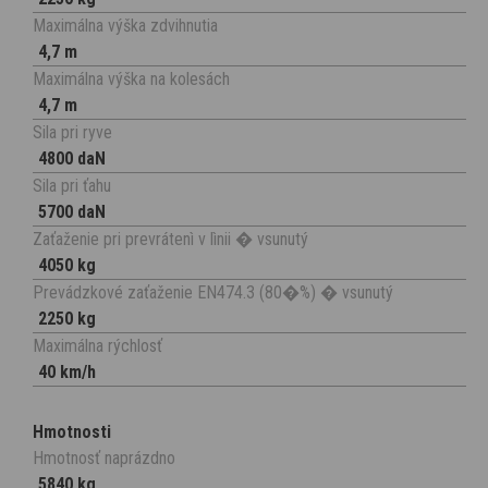
Maximálna výška zdvihnutia
4,7 m
Maximálna výška na kolesách
4,7 m
Sila pri ryve
4800 daN
Sila pri ťahu
5700 daN
Zaťaženie pri prevrátenì v lìnii � vsunutý
4050 kg
Prevádzkové zaťaženie EN474.3 (80�%) � vsunutý
2250 kg
Maximálna rýchlosť
40 km/h
Hmotnosti
Hmotnosť naprázdno
5840 kg