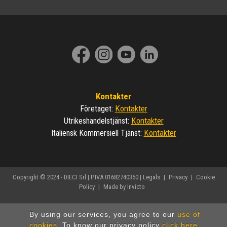
Kontakter
Kontakter
Företaget
:
Kontakter
Utrikeshandelstjänst
:
Kontakter
Italiensk Kommersiell Tjänst
:
Copyright © 2024 - DIECI Srl | P.IVA 01682740350 |
Legals
|
Privacy
|
Cookie
Policy
|
Made by Invicto
By using our services, you agree to our
use of
cookies
. To know our privacy policy
click here
.