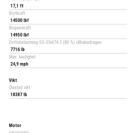
17,1 ft
Brytkraft
14500 lbf
Bogserkraft
14950 lbf
Driftsbelastning SS-EN474.3 (80 %) tillbakadragen
7716 lb
Max. hastighet
24,9 mph
Vikt
Olastad vikt
18387 lb
Motor
Varumärke