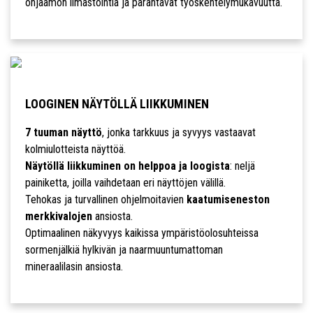
ohjaamon ilmastointia ja parantavat työskentelymukavuutta.
LOOGINEN NÄYTÖLLÄ LIIKKUMINEN
7 tuuman näyttö
, jonka tarkkuus ja syvyys vastaavat
kolmiulotteista näyttöä.
Näytöllä liikkuminen on helppoa ja loogista
: neljä
painiketta, joilla vaihdetaan eri näyttöjen välillä.
Tehokas ja turvallinen ohjelmoitavien
kaatumiseneston
merkkivalojen
ansiosta.
Optimaalinen näkyvyys kaikissa ympäristöolosuhteissa
sormenjälkiä hylkivän ja naarmuuntumattoman
mineraalilasin ansiosta.