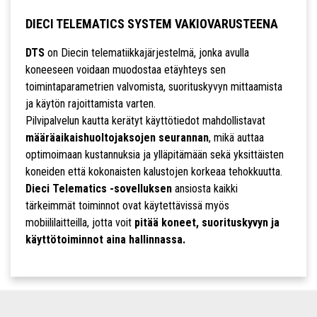
DIECI TELEMATICS SYSTEM VAKIOVARUSTEENA
DTS
on Diecin telematiikkajärjestelmä, jonka avulla
koneeseen voidaan muodostaa etäyhteys sen
toimintaparametrien valvomista, suorituskyvyn mittaamista
ja käytön rajoittamista varten.
Pilvipalvelun kautta kerätyt käyttötiedot mahdollistavat
määräaikaishuoltojaksojen seurannan
, mikä auttaa
optimoimaan kustannuksia ja ylläpitämään sekä yksittäisten
koneiden että kokonaisten kalustojen korkeaa tehokkuutta.
Dieci Telematics -sovelluksen
ansiosta kaikki
tärkeimmät toiminnot ovat käytettävissä myös
mobiililaitteilla, jotta voit
pitää koneet, suorituskyvyn ja
käyttötoiminnot aina hallinnassa.