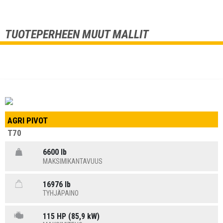
TUOTEPERHEEN MUUT MALLIT
AGRI PIVOT
T70
6600 lb
MAKSIMIKANTAVUUS
16976 lb
TYHJÄPAINO
115 HP (85,9 kW)