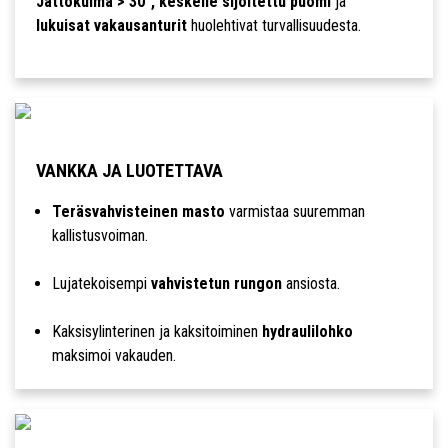
Jättökulma > 30°, keskelle sijoitettu puomi
ja
lukuisat vakausanturit
huolehtivat turvallisuudesta.
VANKKA JA LUOTETTAVA
Teräsvahvisteinen masto
varmistaa suuremman
kallistusvoiman.
Lujatekoisempi
vahvistetun rungon
ansiosta.
Kaksisylinterinen ja kaksitoiminen
hydraulilohko
maksimoi vakauden.