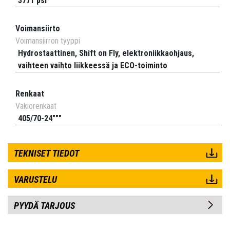
3771 psi
Voimansiirto
Voimansiirron tyyppi
Hydrostaattinen, Shift on Fly, elektroniikkaohjaus,
vaihteen vaihto liikkeessä ja ECO-toiminto
Renkaat
Vakiorenkaat
405/70-24"""
TEKNISET TIEDOT
VARUSTELU
PYYDÄ TARJOUS