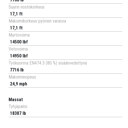
Suurin nostokorkeus
17,1 ft
Maksimikorkeus pyörien varassa
17,1 ft
Murtovoima
14500 lbf
Vetovoima
14950 lbf
Työkuorma EN474.3 (80 %) sisäänvedettynä
7716 lb
Maksiminopeus
24,9 mph
Massat
Tyhjäpaino
18387 lb