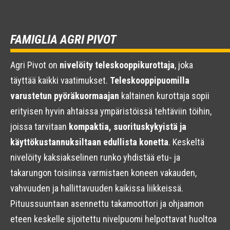
FAMIGLIA AGRI PIVOT
Agri Pivot on
nivelöity teleskooppikurottaja
, joka
täyttää kaikki vaatimukset.
Teleskooppipuomilla
varustetun pyöräkuormaajan
kaltainen kurottaja sopii
erityisen hyvin ahtaissa ympäristöissä tehtäviin töihin,
joissa tarvitaan
kompaktia, suorituskykyistä ja
käyttökustannuksiltaan edullista konetta
. Keskeltä
nivelöity kaksiakselinen runko yhdistää etu- ja
takarungon toisiinsa varmistaen koneen vakauden,
vahvuuden ja hallittavuuden kaikissa liikkeissä.
Pituussuuntaan asennettu takamoottori ja ohjaamon
eteen keskelle sijoitettu nivelpuomi helpottavat huoltoa