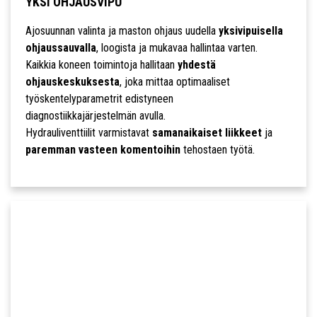
YKSI OHJAUSVIPU
Ajosuunnan valinta ja maston ohjaus uudella
yksivipuisella
ohjaussauvalla
, loogista ja mukavaa hallintaa varten.
Kaikkia koneen toimintoja hallitaan
yhdestä
ohjauskeskuksesta
, joka mittaa optimaaliset
työskentelyparametrit edistyneen
diagnostiikkajärjestelmän avulla.
Hydrauliventtiilit varmistavat
samanaikaiset liikkeet
ja
paremman vasteen komentoihin
tehostaen työtä.