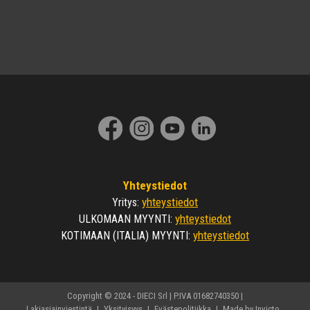
Yhteystiedot
yhteystiedot
Yritys
:
yhteystiedot
ULKOMAAN MYYNTI
:
yhteystiedot
KOTIMAAN (ITALIA) MYYNTI
:
Copyright © 2024 - DIECI Srl | P.IVA 01682740350 |
Lakiasiainviestintä
|
Yksityisyys
|
Evästepolitiikka
|
Made by Invicto