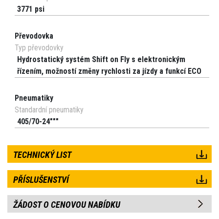
3771 psi
Převodovka
Typ převodovky
Hydrostatický systém Shift on Fly s elektronickým
řízením, možností změny rychlosti za jízdy a funkcí ECO
Pneumatiky
Standardní pneumatiky
405/70-24"""
TECHNICKÝ LIST
PŘÍSLUŠENSTVÍ
ŽÁDOST O CENOVOU NABÍDKU