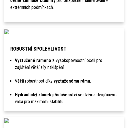
četné snímače stability
pro bezpečné manévrování v
extrémních podmínkách.
ROBUSTNÍ SPOLEHLIVOST
Vyztužené rameno
z vysokopevnostní oceli pro
zajištění větší síly naklápění.
Větší robustnost díky
vyztuženému rámu
.
Hydraulický zámek příslušenství
se dvěma dvojčinnými
válci pro maximální stabilitu.