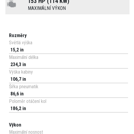
153 HP (114 KW)
MAXIMÁLNÍ VÝKON
Rozměry
Světlá výška
15,2 in
Maximální délka
234,3 in
Výška kabiny
106,7 in
Šířka pneumatik
86,6 in
Poloměr otáčení kol
186,2 in
Výkon
Maximální nosnost