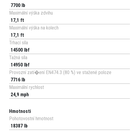
7700 lb
Maximální výška zdvihu
17,1 ft
Maximální výška na kolech
17,1 ft
Trhací síla
14500 lbf
Tažná síla
14950 lbf
Provozní zatí�ení EN474.3 (80 %) ve stažené poloze
7716 lb
Maximální rychlost
24,9 mph
Hmotnosti
Pohotovostní hmotnost
18387 lb