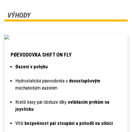
VÝHODY
PØEVODOVKA SHIFT ON FLY
Øazení v pohybu
Hydrostatická pøevodovka s
dvoustupòovým
mechanickým øazením
Kratší èasy pøi obsluze díky
ovládacím prvkùm na
joysticku
Vìtší
bezpeènost pøi stoupání a pohodlí na silnici