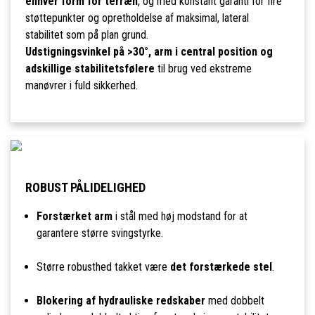
enhver form for terræn
, og med konstant garanti for fire
støttepunkter og opretholdelse af maksimal, lateral
stabilitet som på plan grund.
Udstigningsvinkel på >30°, arm i central position og
adskillige stabilitetsfølere
til brug ved ekstreme
manøvrer i fuld sikkerhed.
ROBUST PÅLIDELIGHED
Forstærket arm
i stål med høj modstand for at
garantere større svingstyrke.
Større robusthed takket være
det forstærkede stel
.
Blokering af hydrauliske redskaber
med dobbelt