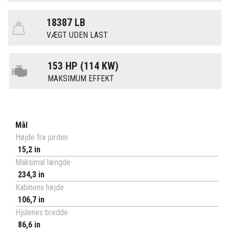
18387 LB
VÆGT UDEN LAST
153 HP (114 KW)
MAKSIMUM EFFEKT
Mål
Højde fra jorden
15,2 in
Maksimal længde
234,3 in
Kabinens højde
106,7 in
Hjulenes bredde
86,6 in