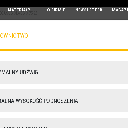
MATERIAŁY
O FIRMIE
NEWSLETTER
MAGAZ
EGASUS CLASSIC 75.25
DOWNICTWO
PEGASUS CLA
75.25
MALNY UDŹWIG
LNA WYSOKOŚĆ PODNOSZENIA