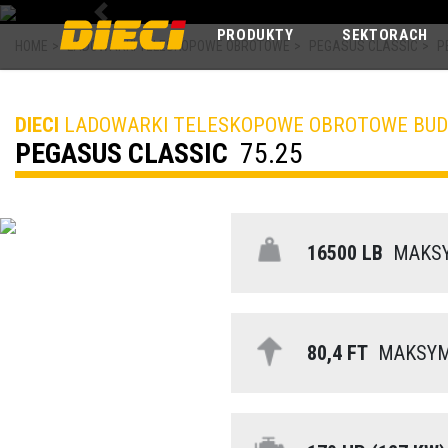
Previous
PRODUKTY
SEKTORACH
HOME
>
LADOWARKI TELESKOPOWE OBROTOWE
>
PEGASUS CLASSIC
>
P
DIECI
LADOWARKI TELESKOPOWE OBROTOWE BU
PEGASUS CLASSIC
75.25
16500 LB
MAKSY
80,4 FT
MAKSYMA